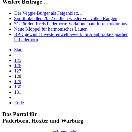
Weitere Beiträge …
Der Veggie-Bürger als Feigenblatt…
Sportholzfällen 2022 endlich wieder vor vollen Rängen
5G für den Kreis Paderborn: Vodafone baut Infrastruktur aus
Neue Klöppel für harmonisches Läuten
BPD gewinnt Investorenwettbewerb im Alanbrooke Quartier
in Paderborn
Start
125
126
127
128
129
130
131
Ende
Das Portal für
Paderborn, Höxter
und
Warburg
webverzeichnis