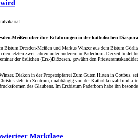
 wird
alvikariat
esden-Meißen über ihre Erfahrungen in der katholischen Diaspor
 Bistum Dresden-Meißen und Markus Winzer aus dem Bistum Görlitz da
den letzten zwei Jahren unter anderem in Paderborn. Derzeit findet hier
minar der östlichen (Erz-)Diözesen, gewährt den Priesteramtskandidaten
 Winzer, Diakon in der Propsteipfarrei Zum Guten Hirten in Cottbus, sei
 Christus steht im Zentrum, unabhängig von der Katholikenzahl und -dic
usdrucksformen des Glaubens. Im Erzbistum Paderborn habe ihn besonder
wieriger Marktlage