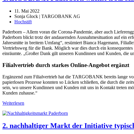
11. Mai 2022
Sonja Glock | TARGOBANK AG
Hochstift
Paderborn – Allem voran die Corona-Pandemie, aber auch Lieferengp
Paderborn blickt trotz der andauernden Ausnahmesituation auf ein erfo
Jahresmitte in breitem Umfang“, resümiert Bianca Hagemann, Filiallei
Vertriebsweg für die Bank. Möglich war dies durch ein konsequent
einräumte. „Großer Dank gilt unseren Kundinnen und Kunden, die u
Filialvertrieb durch starkes Online-Angebot ergänzt
Ergänzend zum Filialvertrieb hat die TARGOBANK bereits lange vor de
papierlosen Prozesse konnten so Lücken schließen, die durch die zei
sein, wo unsere Kundinnen und Kunden mit uns in Kontakt treten möc
Kunden zuhause.“
Weiterlesen
2. nachhaltiger Markt der Initiative typis