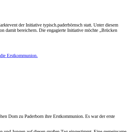
tevent der Initiative typisch.paderbörnsch statt. Unter diesem
n damit bereichern. Die engagierte Initiative möchte „Brücken
ohen Dom zu Paderborn ihre Erstkommunion. Es war der erste
en und Jungen auf diesen großen Tag eingestimmt. Eine gemeinsame