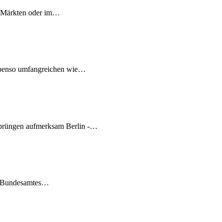
s, Märkten oder im…
ebenso umfangreichen wie…
prüngen aufmerksam Berlin -…
en Bundesamtes…