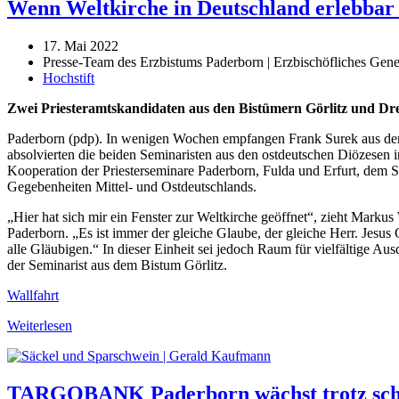
Wenn Weltkirche in Deutschland erlebbar
17. Mai 2022
Presse-Team des Erzbistums Paderborn | Erzbischöfliches Gener
Hochstift
Zwei Priesteramtskandidaten aus den Bistümern Görlitz und Dr
Paderborn (pdp). In wenigen Wochen empfangen Frank Surek aus dem
absolvierten die beiden Seminaristen aus den ostdeutschen Diözesen in 
Kooperation der Priesterseminare Paderborn, Fulda und Erfurt, dem Se
Gegebenheiten Mittel- und Ostdeutschlands.
„Hier hat sich mir ein Fenster zur Weltkirche geöffnet“, zieht Markus
Paderborn. „Es ist immer der gleiche Glaube, der gleiche Herr. Jesus
alle Gläubigen.“ In dieser Einheit sei jedoch Raum für vielfältige A
der Seminarist aus dem Bistum Görlitz.
Wallfahrt
Weiterlesen
TARGOBANK Paderborn wächst trotz sch