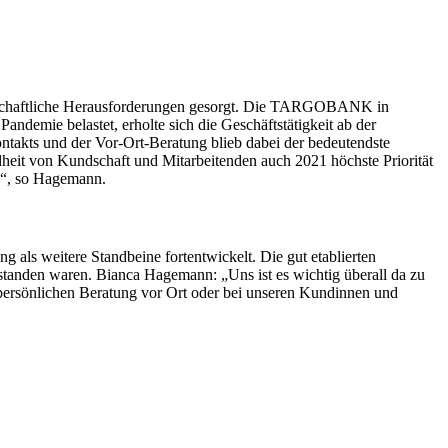
irtschaftliche Herausforderungen gesorgt. Die TARGOBANK in
andemie belastet, erholte sich die Geschäftstätigkeit ab der
ontakts und der Vor-Ort-Beratung blieb dabei der bedeutendste
it von Kundschaft und Mitarbeitenden auch 2021 höchste Priorität
en“, so Hagemann.
als weitere Standbeine fortentwickelt. Die gut etablierten
tstanden waren. Bianca Hagemann: „Uns ist es wichtig überall da zu
 persönlichen Beratung vor Ort oder bei unseren Kundinnen und