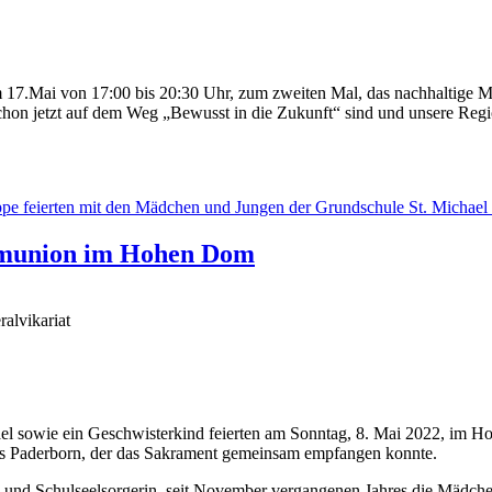
17.Mai von 17:00 bis 20:30 Uhr, zum zweiten Mal, das nachhaltige Mark
hon jetzt auf dem Weg „Bewusst in die Zukunft“ sind und unsere Regio
mmunion im Hohen Dom
alvikariat
l sowie ein Geschwisterkind feierten am Sonntag, 8. Mai 2022, im H
ms Paderborn, der das Sakrament gemeinsam empfangen konnte.
n und Schulseelsorgerin, seit November vergangenen Jahres die Mädch