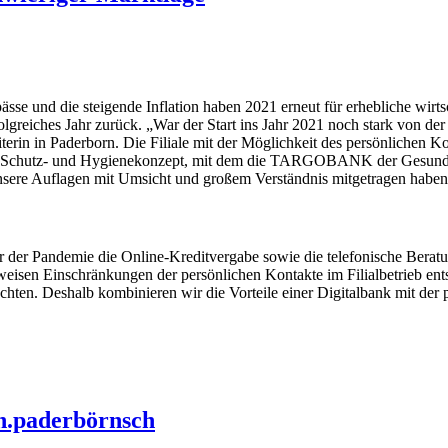
ässe und die steigende Inflation haben 2021 erneut für erhebliche w
lgreiches Jahr zurück. „War der Start ins Jahr 2021 noch stark von der P
terin in Paderborn. Die Filiale mit der Möglichkeit des persönlichen K
es Schutz- und Hygienekonzept, mit dem die TARGOBANK der Gesundhe
nsere Auflagen mit Umsicht und großem Verständnis mitgetragen hab
r Pandemie die Online-Kreditvergabe sowie die telefonische Beratung 
tweisen Einschränkungen der persönlichen Kontakte im Filialbetrieb en
hten. Deshalb kombinieren wir die Vorteile einer Digitalbank mit der
ch.paderbörnsch