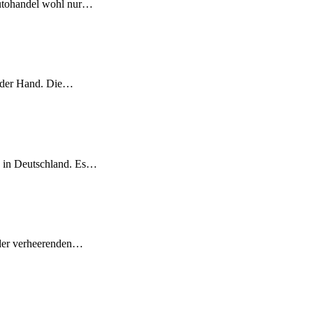
 Autohandel wohl nur…
n der Hand. Die…
 in Deutschland. Es…
h der verheerenden…