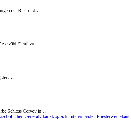
ltungen der Bus- und…
ese zählt!" ruft zu…
ng der…
erbe Schloss Corvey in…