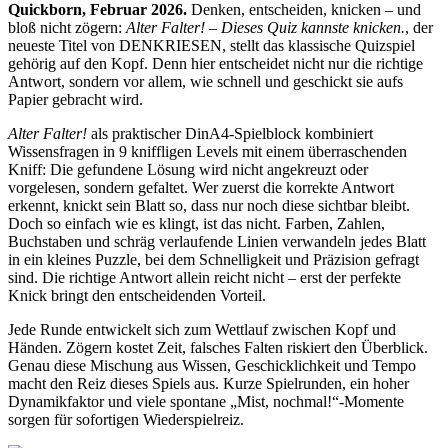
Quickborn, Februar 2026.
Denken, entscheiden, knicken – und
bloß nicht zögern:
Alter Falter! – Dieses Quiz kannste knicken.
, der
neueste Titel von DENKRIESEN, stellt das klassische Quizspiel
gehörig auf den Kopf. Denn hier entscheidet nicht nur die richtige
Antwort, sondern vor allem, wie schnell und geschickt sie aufs
Papier gebracht wird.
Alter Falter!
als praktischer DinA4-Spielblock kombiniert
Wissensfragen in 9 kniffligen Levels mit einem überraschenden
Kniff: Die gefundene Lösung wird nicht angekreuzt oder
vorgelesen, sondern gefaltet. Wer zuerst die korrekte Antwort
erkennt, knickt sein Blatt so, dass nur noch diese sichtbar bleibt.
Doch so einfach wie es klingt, ist das nicht. Farben, Zahlen,
Buchstaben und schräg verlaufende Linien verwandeln jedes Blatt
in ein kleines Puzzle, bei dem Schnelligkeit und Präzision gefragt
sind. Die richtige Antwort allein reicht nicht – erst der perfekte
Knick bringt den entscheidenden Vorteil.
Jede Runde entwickelt sich zum Wettlauf zwischen Kopf und
Händen. Zögern kostet Zeit, falsches Falten riskiert den Überblick.
Genau diese Mischung aus Wissen, Geschicklichkeit und Tempo
macht den Reiz dieses Spiels aus. Kurze Spielrunden, ein hoher
Dynamikfaktor und viele spontane „Mist, nochmal!“-Momente
sorgen für sofortigen Wiederspielreiz.