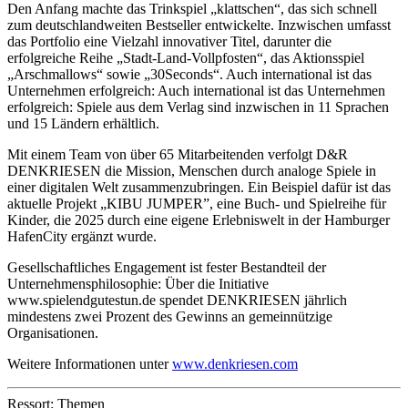
Den Anfang machte das Trinkspiel „klattschen“, das sich schnell
zum deutschlandweiten Bestseller entwickelte. Inzwischen umfasst
das Portfolio eine Vielzahl innovativer Titel, darunter die
erfolgreiche Reihe „Stadt-Land-Vollpfosten“, das Aktionsspiel
„Arschmallows“ sowie „30Seconds“. Auch international ist das
Unternehmen erfolgreich: Auch international ist das Unternehmen
erfolgreich: Spiele aus dem Verlag sind inzwischen in 11 Sprachen
und 15 Ländern erhältlich.
Mit einem Team von über 65 Mitarbeitenden verfolgt D&R
DENKRIESEN die Mission, Menschen durch analoge Spiele in
einer digitalen Welt zusammenzubringen. Ein Beispiel dafür ist das
aktuelle Projekt „KIBU JUMPER”, eine Buch- und Spielreihe für
Kinder, die 2025 durch eine eigene Erlebniswelt in der Hamburger
HafenCity ergänzt wurde.
Gesellschaftliches Engagement ist fester Bestandteil der
Unternehmensphilosophie: Über die Initiative
www.spielendgutestun.de spendet DENKRIESEN jährlich
mindestens zwei Prozent des Gewinns an gemeinnützige
Organisationen.
Weitere Informationen unter
www.denkriesen.com
Ressort: Themen