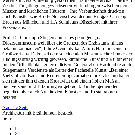
waren zur Verabschiedung gekommen – laut Generalvikar Hardt ein
Zeichen für „die guten gewachsenen Verbindungen zwischen den
Museen und kirchlichen Häusern“. Ihre Verbundenheit drückten
auch Künstler wie Brody Neuenschwander aus Brügge, Christoph
Brech aus München und HA Schult aus Düsseldorf mit ihrer
Präsenz aus.
Prof. Dr. Christoph Stiegemann sei es gelungen, „das
Diözesanmuseum weit über die Grenzen des Erzbistums hinaus
bekannt zu machen“, führte Generalvikar Alfons Hardt in seinem
Grußwort aus. Dabei sei dem scheidenden Museumsleiter immer der
Bildungsauftrag wichtig gewesen, kirchliche Kunst und Kultur einer
breiten Öffentlichkeit zu erschließen. Generalvikar Hardt lobte auch
Stiegemanns Verdienste als Leiter der Fachstelle Kunst: „Bei einer
Vielzahl von Bau- und Renovierungsvorhaben im Erzbistum hat er
sich mit der ihm eigenen Kreativität und einem hohen Maß an
Sachverstand und Erfahrung eingebracht, Kirchengemeinden
begleitet, aber auch Architekten, Künstler und Restauratoren
beraten.“
Nächste Seite
Architektur mit Erzählungen bespielt
Seite
1
2