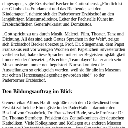
eingesogen, sagte Erzbischof Becker im Gottesdienst. „Für dich ist
der Glaube das Fundament und das Bleibende, seit den
Kindertagen“, richtete sich der Paderborner Erzbischof an den
langjährigen Museumsdirektor, Leiter der Fachstelle Kunst im
Erzbischöflichen Generalvikariat und Domkustos.
„Gott spricht zu uns durch Musik, Malerei, Film, Theater, Tanz und
Dichtung. All das sind auch Gottes Sprachen in der Welt“, zeigte
sich Erzbischof Becker überzeugt. Prof. Dr. Stiegemann, dem Papst
Franziskus erst vor wenigen Wochen den Päpstlichen Silvesterorden
verliehen hat, habe diese Sprachen mit seiner Begeisterungsfähigkeit
immer wieder übersetzt. „Als echter ‚Teamplayer‘ hat er auch sein
Museumsteam immer neu begeistert. Nur so konnten die
Ausstellungen so erfolgreich werden, weil sie für alle im Museum
zur echten Herzensangelegenheit geworden sind“, so der
Paderborner Erzbischof.
Den Bildungsauftrag im Blick
Generalvikar Alfons Hardt begrüßte nach dem Gottesdienst beim
Festakt zahlreiche Ehrengäste in der PaderHalle – darunter den
Bischof von Osnabrück, Dr. Franz-Josef Bode, sowie Professor Dr.
Dr. Thomas Sternberg, Präsident des Zentralkomitees der deutschen
Katholiken. Viele Kolleginnen und Kollegen aus anderen Museen