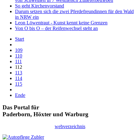
von Schweinen in 7 Westfleisch Zulieferbetrieben
So geht Kirchenvorstand
Darum setzen sich die zwei Pferdefreundinnen für den Wald
in NRW ein
Leon Löwentraut - Kunst kennt keine Grenzen
Von O bis O – der Reifenwechsel steht an
Start
109
110
111
112
113
114
115
Ende
Das Portal für
Paderborn, Höxter
und
Warburg
webverzeichnis