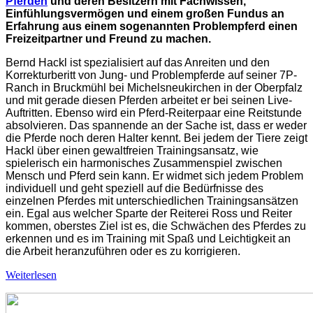
Pferden
und deren Besitzern mit Fachwissen,
Einfühlungsvermögen und einem großen Fundus an
Erfahrung aus einem sogenannten Problempferd einen
Freizeitpartner und Freund zu machen.
Bernd Hackl ist spezialisiert auf das Anreiten und den
Korrekturberitt von Jung- und Problempferde auf seiner 7P-
Ranch in Bruckmühl bei Michelsneukirchen in der Oberpfalz
und mit gerade diesen Pferden arbeitet er bei seinen Live-
Auftritten. Ebenso wird ein Pferd-Reiterpaar eine Reitstunde
absolvieren. Das spannende an der Sache ist, dass er weder
die Pferde noch deren Halter kennt. Bei jedem der Tiere zeigt
Hackl über einen gewaltfreien Trainingsansatz, wie
spielerisch ein harmonisches Zusammenspiel zwischen
Mensch und Pferd sein kann. Er widmet sich jedem Problem
individuell und geht speziell auf die Bedürfnisse des
einzelnen Pferdes mit unterschiedlichen Trainingsansätzen
ein. Egal aus welcher Sparte der Reiterei Ross und Reiter
kommen, oberstes Ziel ist es, die Schwächen des Pferdes zu
erkennen und es im Training mit Spaß und Leichtigkeit an
die Arbeit heranzuführen oder es zu korrigieren.
Weiterlesen