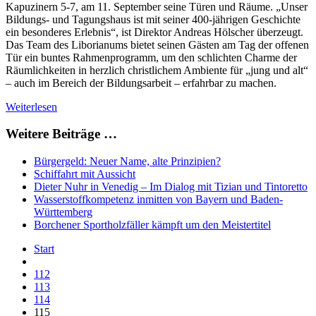
Kapuzinern 5-7, am 11. September seine Türen und Räume. „Unser
Bildungs- und Tagungshaus ist mit seiner 400-jährigen Geschichte
ein besonderes Erlebnis“, ist Direktor Andreas Hölscher überzeugt.
Das Team des Liborianums bietet seinen Gästen am Tag der offenen
Tür ein buntes Rahmenprogramm, um den schlichten Charme der
Räumlichkeiten in herzlich christlichem Ambiente für „jung und alt“
– auch im Bereich der Bildungsarbeit – erfahrbar zu machen.
Weiterlesen
Weitere Beiträge …
Bürgergeld: Neuer Name, alte Prinzipien?
Schiffahrt mit Aussicht
Dieter Nuhr in Venedig – Im Dialog mit Tizian und Tintoretto
Wasserstoffkompetenz inmitten von Bayern und Baden-
Württemberg
Borchener Sportholzfäller kämpft um den Meistertitel
Start
112
113
114
115