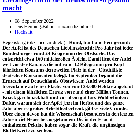
macht
08. September 2022
Jens Henning-Billon | obx-medizindirekt
Hochstift
Regensburg (obx-medizindirekt) -
Rund, bunt und kerngesund:
Der Apfel ist des Deutschen Lieblingsfrucht: Pro Jahr isst jeder
Bundesbürger rund 24 Kilogramm der Obstsorte. Das
entspricht etwa 160 mittelgroßen Äpfeln. Damit liegt der Apfel
weit vor der Banane, die mit rund 12 Kilogramm pro Kopf
jährlichen Konsums den zweiten Platz in der "Obsthitliste"
deutscher Konsumenten belegt. Im September beginnt die
Erntezeit auf Deutschlands Obstwiesen: Äpfel werden
hierzulande auf einer Fläche von rund 34.000 Hektar angebaut
- mit einem jährlichen Ertrag von rund einer Million Tonnen.
Knackig, schmackhaft und vor allem gut fürs Wohlbefinden:
Dafür, warum sich der Apfel jetzt im Herbst und das ganze
Jahr über so großer Beliebtheit erfreut, gibt es viele Gründe.
Über einen davon hat die Wissenschaft besonders in den letzten
Jahren viel Neues herausgefunden: Die in der Frucht
enthaltenen Pektine haben sogar die Kraft, die ungünstigen
Blutfettwerte zu senken.