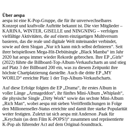
Über aespa
aespa ist eine K-Pop-Gruppe, die für ihr unverwechselbares
Konzept und kraftvolle Auftritte bekannt ist. Die vier Mitglieder –
KARINA, WINTER, GISELLE und NINGNING – verfolgen
vielfältige Aktivitäten, die auf einem einzigartigen Multiversum
basieren, das die reale und digitale Welt miteinander verbindet,
sowie auf dem Slogan „Nur ich kann mich selbst definieren“. Seit
ihrer beispiellosen Mega-Hit-Debütsingle „Black Mamba“ im Jahr
2020 hat aespa immer wieder Rekorde gebrochen. Ihre EP „Girls“
(2022) führte die Billboard-Top-Album-Verkaufscharts an und stieg
auf Platz 3 der Billboard 200 ein, was zu diesem Zeitpunkt ihre
höchste Chartplatzierung darstellte. Auch die dritte EP „MY
WORLD“ erreichte Platz 1 der Top-Album-Verkaufscharts.
Auf diese Erfolge folgten die EP „Drama“, ihr erstes Album in
voller Länge „Armageddon“, ihr fünftes Mini-Album „Whiplash“,
die physische Single „Dirty Work“ sowie das sechste Mini-Album
„Rich Man“, wobei aespa mit sieben Veröffentlichungen in Folge
den Millionenseller-Status erreichte und damit ihre starke Popularität
weiter festigten. Zuletzt tat sich aespa mit Anderson .Paak für
„Keychain (as dem Film K-POPS!)“ zusammen und repräsentierte
K-Pop als führender Act auf dem Original-Soundtrack.