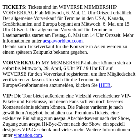
TICKETS:
Tickets sind im WEVERSE MEMBERSHIP
VORVERKAUF ab Mittwoch, 6. Mai, 11 Uhr Ortszeit erhältlich.
Der allgemeine Vorverkauf für Termine in den USA, Kanada,
Großbritannien und Europa beginnt am Mittwoch, 6. Mai um 15
Uhr Ortszeit. Der allgemeine Vorverkauf für Termine in
Lateinamerika startet am Freitag, 8. Mai um 14 Uhr Ortszeit. Mehr
Informationen unter
aespaworldtour.com
.
Details zum Ticketverkauf für die Konzerte in Asien werden zu
einem späteren Zeitpunkt bekannt gegeben.
VORVERKAUF:
MY MEMBERSHIP-Inhaber können sich ab
sofort bis Mittwoch, 29. April, 6 Uhr PT / 9 Uhr ET auf
WEVERSE für den Vorverkauf registrieren, um ihre Mitgliedschaft
verifizieren zu lassen. Um sich für die Termine in
Europa/Großbritannien anzumelden, klicken Sie
HIER
.
VIP:
Die Tour bietet außerdem eine Vielzahl verschiedener VIP-
Pakete und Erlebnisse, mit denen Fans sich ein noch besseres
Konzerterlebnis sichern können. Die Pakete variieren je nach
gewähltem Angebot, beinhalten u.a. Premium-Tickets, eine
exklusive Einladung zum
aespa
-Abschiedsevent nach der Show,
Zugang zum
aespa
Hi-Bye-Event nach der Show, ein speziell
designtes VIP-Geschenk und vieles mehr. Weitere Informationen
unter
vipnation.com
.