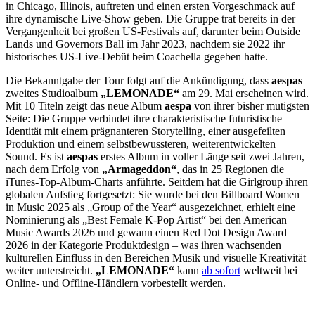
in Chicago, Illinois, auftreten und einen ersten Vorgeschmack auf
ihre dynamische Live-Show geben. Die Gruppe trat bereits in der
Vergangenheit bei großen US-Festivals auf, darunter beim Outside
Lands und Governors Ball im Jahr 2023, nachdem sie 2022 ihr
historisches US-Live-Debüt beim Coachella gegeben hatte.
Die Bekanntgabe der Tour folgt auf die Ankündigung, dass
aespas
zweites Studioalbum
„LEMONADE“
am 29. Mai erscheinen wird.
Mit 10 Titeln zeigt das neue Album
aespa
von ihrer bisher mutigsten
Seite: Die Gruppe verbindet ihre charakteristische futuristische
Identität mit einem prägnanteren Storytelling, einer ausgefeilten
Produktion und einem selbstbewussteren, weiterentwickelten
Sound. Es ist
aespas
erstes Album in voller Länge seit zwei Jahren,
nach dem Erfolg von
„Armageddon“
, das in 25 Regionen die
iTunes-Top-Album-Charts anführte. Seitdem hat die Girlgroup ihren
globalen Aufstieg fortgesetzt: Sie wurde bei den Billboard Women
in Music 2025 als „Group of the Year“ ausgezeichnet, erhielt eine
Nominierung als „Best Female K-Pop Artist“ bei den American
Music Awards 2026 und gewann einen Red Dot Design Award
2026 in der Kategorie Produktdesign – was ihren wachsenden
kulturellen Einfluss in den Bereichen Musik und visuelle Kreativität
weiter unterstreicht.
„LEMONADE“
kann
ab sofort
weltweit bei
Online- und Offline-Händlern vorbestellt werden.