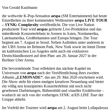
Von Gerald Kaufmann
die weltweite K-Pop-Sensation
aespa
(SM Entertainment) hat heute
Einzelheiten zu ihrer kommenden Welttournee
aespa LIVE TOUR
– SYNK: Complæxity
veröffentlicht. Die von Live Nation
produzierte Tour wird
aespas
gefeierte Live-Produktion und das
mitreißende Konzerterlebnis in Arenen in Asien, Nordamerika,
Lateinamerika, Großbritannien und Europa bringen. Die Tour
beginnt am 7. August in Seoul. Neben Auftritten unter anderem in
der UBS Arena im Belmont Park, New York sowie im Intuit Dome
im kalifornischen Los Angeles steht auch ein exklusives
Deutschlandkonzert auf dem Plan: am 26. Januar 2027 in der
Berliner Uber Arena.
Die bevorstehende Tour reflektiert das nächste Kapitel im
Universum von
aespa
nach der Veröffentlichung ihres zweiten
Albums
„
LEMONADE“
, das am 29. Mai 2026 erscheinen wird.
Die Show steht für einen mutigen kreativen Neuanfang und bietet
ein völlig neu konzipiertes Konzerterlebnis mit noch nicht
gesehenen Darbietungen, Bühnenbild und visueller Erzählweise –
wodurch sie sich von der vorherigen
SYNK: æXIS LINE Tour
der
Gruppe abhebt.
Im Vorfeld der Tournee wird
aespa
am 2. August beim Lollapalooza