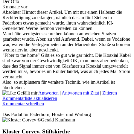
Der Otto
3 monate vor
Absoluter Hirntot dieser Artikel. Um mit nur einen Halbsatz die
Rechtfertigung zu erlangen, nämlich das an fünf Stellen in
Paderborn etwas gemacht wurde, ihren wahrscheinlich KI-
Generierten Werbe-Sermon verteilen zu können.
Man hätte wenigstens schreiben können an welchen Straßen
gearbeitet wurde. Aber, zu viel Aufwand. Dabei, wenn es Vodafone
war, waren die Verlegearbeiten an der Marienloher Straße schon ein
wenig nervig, aber geschenkt.
"Fiber to the home" Gibt es so gut wie gar nicht. Die Koaxial Kabel
sind zwar von der Geschwindigkeit OK, man muss aber bedenken,
dass das Signal immer erst von Glasfaser zu Koaxial umgewandelt
werden muss, bevor es im Router landet, was auch jedes Mal Strom
verbraucht.
Also, so aufplustern für veraltete Technik, wie im Artikel ist
übertrieben.
Gefällt mir
Antworten
|
Antworten mit Zitat
|
Zitieren
Kommentarliste aktualisieren
Kommentar schreiben
Das Portal für
Paderborn, Höxter
und
Warburg
Kloster Corvey, Stiftskirche