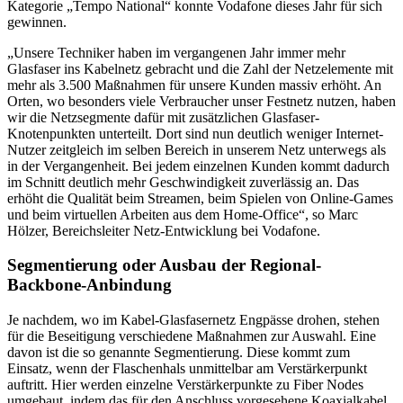
Kategorie „Tempo National“ konnte Vodafone dieses Jahr für sich
gewinnen.
„Unsere Techniker haben im vergangenen Jahr immer mehr
Glasfaser ins Kabelnetz gebracht und die Zahl der Netzelemente mit
mehr als 3.500 Maßnahmen für unsere Kunden massiv erhöht. An
Orten, wo besonders viele Verbraucher unser Festnetz nutzen, haben
wir die Netzsegmente dafür mit zusätzlichen Glasfaser-
Knotenpunkten unterteilt. Dort sind nun deutlich weniger Internet-
Nutzer zeitgleich im selben Bereich in unserem Netz unterwegs als
in der Vergangenheit. Bei jedem einzelnen Kunden kommt dadurch
im Schnitt deutlich mehr Geschwindigkeit zuverlässig an. Das
erhöht die Qualität beim Streamen, beim Spielen von Online-Games
und beim virtuellen Arbeiten aus dem Home-Office“, so Marc
Hölzer, Bereichsleiter Netz-Entwicklung bei Vodafone.
Segmentierung oder Ausbau der Regional-
Backbone-Anbindung
Je nachdem, wo im Kabel-Glasfasernetz Engpässe drohen, stehen
für die Beseitigung verschiedene Maßnahmen zur Auswahl. Eine
davon ist die so genannte Segmentierung. Diese kommt zum
Einsatz, wenn der Flaschenhals unmittelbar am Verstärkerpunkt
auftritt. Hier werden einzelne Verstärkerpunkte zu Fiber Nodes
umgebaut, indem das für den Anschluss vorgesehene Koaxialkabel