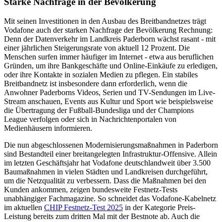
Starke Nachfrage in der Bevölkerung
Mit seinen Investitionen in den Ausbau des Breitbandnetzes trägt
Vodafone auch der starken Nachfrage der Bevölkerung Rechnung:
Denn der Datenverkehr im Landkreis Paderborn wächst rasant - mit
einer jährlichen Steigerungsrate von aktuell 12 Prozent. Die
Menschen surfen immer häufiger im Internet - etwa aus beruflichen
Gründen, um ihre Bankgeschäfte und Online-Einkäufe zu erledigen,
oder ihre Kontakte in sozialen Medien zu pflegen. Ein stabiles
Breitbandnetz ist insbesondere dann erforderlich, wenn die
Anwohner Paderborns Videos, Serien und TV-Sendungen im Live-
Stream anschauen, Events aus Kultur und Sport wie beispielsweise
die Übertragung der Fußball-Bundesliga und der Champions
League verfolgen oder sich in Nachrichtenportalen von
Medienhäusern informieren.
Die nun abgeschlossenen Modernisierungsmaßnahmen in Paderborn
sind Bestandteil einer breitangelegten Infrastruktur-Offensive. Allein
im letzten Geschäftsjahr hat Vodafone deutschlandweit über 3.500
Baumaßnahmen in vielen Städten und Landkreisen durchgeführt,
um die Netzqualität zu verbessern. Dass die Maßnahmen bei den
Kunden ankommen, zeigen bundesweite Festnetz-Tests
unabhängiger Fachmagazine. So schneidet das Vodafone-Kabelnetz
im aktuellen
CHIP Festnetz-Test 2025
in der Kategorie Preis-
Leistung bereits zum dritten Mal mit der Bestnote ab. Auch die