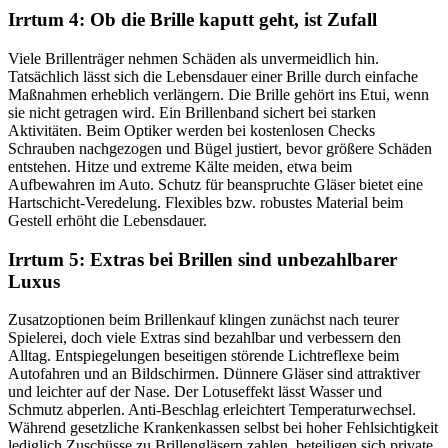
Irrtum 4: Ob die Brille kaputt geht, ist Zufall
Viele Brillenträger nehmen Schäden als unvermeidlich hin.
Tatsächlich lässt sich die Lebensdauer einer Brille durch einfache
Maßnahmen erheblich verlängern. Die Brille gehört ins Etui, wenn
sie nicht getragen wird. Ein Brillenband sichert bei starken
Aktivitäten. Beim Optiker werden bei kostenlosen Checks
Schrauben nachgezogen und Bügel justiert, bevor größere Schäden
entstehen. Hitze und extreme Kälte meiden, etwa beim
Aufbewahren im Auto. Schutz für beanspruchte Gläser bietet eine
Hartschicht-Veredelung. Flexibles bzw. robustes Material beim
Gestell erhöht die Lebensdauer.
Irrtum 5: Extras bei Brillen sind unbezahlbarer
Luxus
Zusatzoptionen beim Brillenkauf klingen zunächst nach teurer
Spielerei, doch viele Extras sind bezahlbar und verbessern den
Alltag. Entspiegelungen beseitigen störende Lichtreflexe beim
Autofahren und an Bildschirmen. Dünnere Gläser sind attraktiver
und leichter auf der Nase. Der Lotuseffekt lässt Wasser und
Schmutz abperlen. Anti-Beschlag erleichtert Temperaturwechsel.
Während gesetzliche Krankenkassen selbst bei hoher Fehlsichtigkeit
lediglich Zuschüsse zu Brillengläsern zahlen, beteiligen sich private