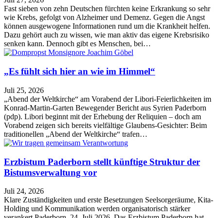
Fast sieben von zehn Deutschen fürchten keine Erkrankung so sehr
wie Krebs, gefolgt von Alzheimer und Demenz. Gegen die Angst
können ausgewogene Informationen rund um die Krankheit helfen.
Dazu gehört auch zu wissen, wie man aktiv das eigene Krebsrisiko
senken kann. Dennoch gibt es Menschen, bei…
„Es fühlt sich hier an wie im Himmel“
Juli 25, 2026
„Abend der Weltkirche“ am Vorabend der Libori-Feierlichkeiten im
Konrad-Martin-Garten Bewegender Bericht aus Syrien Paderborn
(pdp). Libori beginnt mit der Erhebung der Reliquien – doch am
Vorabend zeigen sich bereits vielfältige Glaubens-Gesichter: Beim
traditionellen „Abend der Weltkirche“ trafen…
Erzbistum Paderborn stellt künftige Struktur der
Bistumsverwaltung vor
Juli 24, 2026
Klare Zuständigkeiten und erste Besetzungen Seelsorgeräume, Kita-
Holding und Kommunikation werden organisatorisch stärker
verankert Paderborn, 24. Juli 2026. Das Erzbistum Paderborn hat