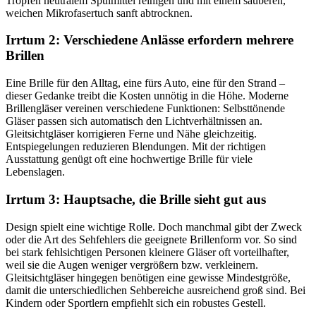
Tropfen neutralem Spülmittel reinigen und mit einem sauberen,
weichen Mikrofasertuch sanft abtrocknen.
Irrtum 2: Verschiedene Anlässe erfordern mehrere
Brillen
Eine Brille für den Alltag, eine fürs Auto, eine für den Strand –
dieser Gedanke treibt die Kosten unnötig in die Höhe. Moderne
Brillengläser vereinen verschiedene Funktionen: Selbsttönende
Gläser passen sich automatisch den Lichtverhältnissen an.
Gleitsichtgläser korrigieren Ferne und Nähe gleichzeitig.
Entspiegelungen reduzieren Blendungen. Mit der richtigen
Ausstattung genügt oft eine hochwertige Brille für viele
Lebenslagen.
Irrtum 3: Hauptsache, die Brille sieht gut aus
Design spielt eine wichtige Rolle. Doch manchmal gibt der Zweck
oder die Art des Sehfehlers die geeignete Brillenform vor. So sind
bei stark fehlsichtigen Personen kleinere Gläser oft vorteilhafter,
weil sie die Augen weniger vergrößern bzw. verkleinern.
Gleitsichtgläser hingegen benötigen eine gewisse Mindestgröße,
damit die unterschiedlichen Sehbereiche ausreichend groß sind. Bei
Kindern oder Sportlern empfiehlt sich ein robustes Gestell.