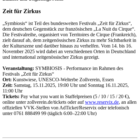
Zeit für Zirkus
„Symbiosis“ ist Teil des bundesweiten Festivals „Zeit für Zirkus“,
dem deutschen Gegenstück zur französischen „La Nuit du Cirque“.
Die Festivalreihe, organisiert von Territoires de Cirque (Frankreich),
zielt darauf ab, dem zeitgenössischen Zirkus zu mehr Sichtbarkeit in
der Kulturszene und darüber hinaus zu verhelfen. Vom 14. bis 16.
November 2025 wird dabei an verschiedenen Orten in Deutschland
und international zeitgenössischer Zirkus gezeigt.
Veranstaltung:
SYMBIOSIS - Performance im Rahmen des
Festivals „Zeit für Zirkus“
Ort:
Kunstwiese, UNESCO-Welterbe Zollverein, Essen
Zeit:
Samstag, 15.11.2025, 19:00 Uhr und Sonntag 16.11.2025,
11:00 Uhr
Tickets:
Pay what you want in Staffelpreisen (5 / 10 / 15 / 20 €),
online unter zollverein.de/tickets oder auf
www.reservix.de
, an allen
offiziellen VVK-Stellen von AdTicket/Reservix oder telefonisch
unter 0761 888499 99 (täglich 6:00–22:00 Uhr)