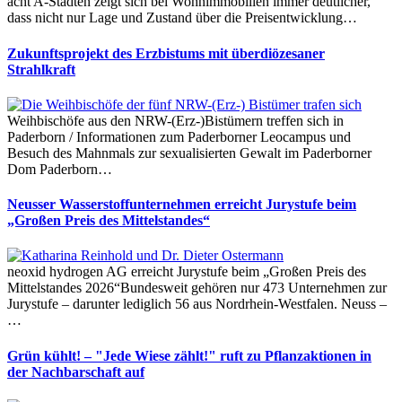
acht A-Städten zeigt sich bei Wohnimmobilien immer deutlicher,
dass nicht nur Lage und Zustand über die Preisentwicklung…
Zukunftsprojekt des Erzbistums mit überdiözesaner
Strahlkraft
Weihbischöfe aus den NRW-(Erz-)Bistümern treffen sich in
Paderborn / Informationen zum Paderborner Leocampus und
Besuch des Mahnmals zur sexualisierten Gewalt im Paderborner
Dom Paderborn…
Neusser Wasserstoffunternehmen erreicht Jurystufe beim
„Großen Preis des Mittelstandes“
neoxid hydrogen AG erreicht Jurystufe beim „Großen Preis des
Mittelstandes 2026“Bundesweit gehören nur 473 Unternehmen zur
Jurystufe – darunter lediglich 56 aus Nordrhein-Westfalen. Neuss –
…
Grün kühlt! – "Jede Wiese zählt!" ruft zu Pflanzaktionen in
der Nachbarschaft auf