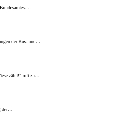
en Bundesamtes…
ltungen der Bus- und…
ese zählt!" ruft zu…
ng der…