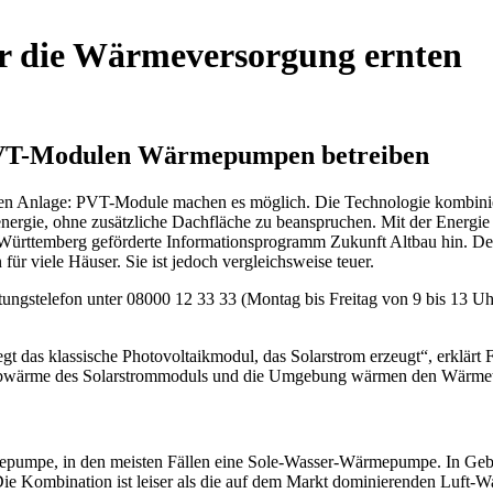
r die Wärmeversorgung ernten
PVT-Modulen Wärmepumpen betreiben
gen Anlage: PVT-Module machen es möglich. Die Technologie kombinie
energie, ohne zusätzliche Dachfläche zu beanspruchen. Mit der Ener
en-Württemberg geförderte Informationsprogramm Zukunft Altbau hin
ür viele Häuser. Sie ist jedoch vergleichsweise teuer.
ungstelefon unter 08000 12 33 33 (Montag bis Freitag von 9 bis 13 Uh
t das klassische Photovoltaikmodul, das Solarstrom erzeugt“, erklärt F
e Abwärme des Solarstrommoduls und die Umgebung wärmen den Wärmetr
pumpe, in den meisten Fällen eine Sole-Wasser-Wärmepumpe. In Gebäu
ie Kombination ist leiser als die auf dem Markt dominierenden Luft-