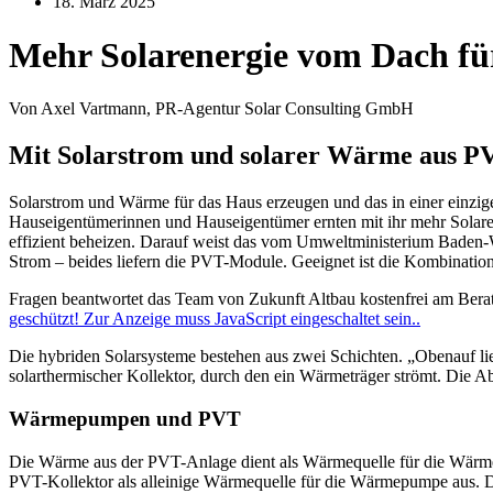
18. März 2025
Mehr Solarenergie vom Dach fü
Von Axel Vartmann, PR-Agentur Solar Consulting GmbH
Mit Solarstrom und solarer Wärme aus 
Solarstrom und Wärme für das Haus erzeugen und das in einer einzi
Hauseigentümerinnen und Hauseigentümer ernten mit ihr mehr Solar
effizient beheizen. Darauf weist das vom Umweltministerium Bad
Strom – beides liefern die PVT-Module. Geeignet ist die Kombination f
Fragen beantwortet das Team von Zukunft Altbau kostenfrei am Berat
geschützt! Zur Anzeige muss JavaScript eingeschaltet sein.
.
Die hybriden Solarsysteme bestehen aus zwei Schichten. „Obenauf lieg
solarthermischer Kollektor, durch den ein Wärmeträger strömt. Di
Wärmepumpen und PVT
Die Wärme aus der PVT-Anlage dient als Wärmequelle für die Wärme
PVT-Kollektor als alleinige Wärmequelle für die Wärmepumpe aus. D