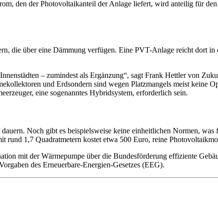
rom, den der Photovoltaikanteil der Anlage liefert, wird anteilig fü
ern, die über eine Dämmung verfügen. Eine PVT-Anlage reicht dort i
in Innenstädten – zumindest als Ergänzung“, sagt Frank Hettler von Z
ekollektoren und Erdsondern sind wegen Platzmangels meist keine Opti
erzeuger, eine sogenanntes Hybridsystem, erforderlich sein.
r dauern. Noch gibt es beispielsweise keine einheitlichen Normen, wa
it rund 1,7 Quadratmetern kostet etwa 500 Euro, reine Photovoltaikm
ination mit der Wärmepumpe über die Bundesförderung effiziente Geb
n Vorgaben des Erneuerbare-Energien-Gesetzes (EEG).