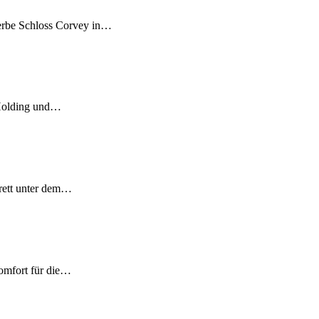
erbe Schloss Corvey in…
-Holding und…
rett unter dem…
Komfort für die…