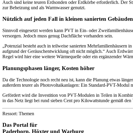
Auch sind keine teuren Erdsonden oder Erdkörbe erforderlich. Der St
zur Beheizung und als Warmwasser genutzt.
Nützlich auf jeden Fall in kleinen sanierten Gebäuden
Sinnvoll eingesetzt werden kann PVT in Ein- oder Zweifamilienhäus
versorgen. Jedoch muss genug Dachfläche vorhanden sein.
„Potenzial besteht auch in teilweise sanierten Mehrfamilienhäusern 
aufgrund der Geräuschentwicklung oft nicht möglich.“ Auch Erdwärm
Regel wird hier eine weitere Wärmequelle oder ein ergänzender Wärme
Planungsphasen länger, Kosten höher
Da die Technologie noch recht neu ist, kann die Planung etwas länge
außerdem teurer als Photovoltaikanlagen: Ein Standard-PVT-Modul m
Gefördert wird die Investition von PVT-Modulen in Teilen in Komb
in das Netz liegt bei rund sieben Cent pro Kilowattstunde gemäß de
Ressort: Themen
Das Portal für
Paderborn, Höxter
und
Warburg