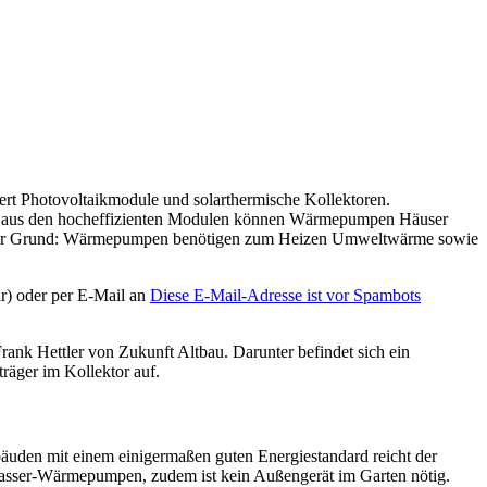
rt Photovoltaikmodule und solarthermische Kollektoren.
gie aus den hocheffizienten Modulen können Wärmepumpen Häuser
. Der Grund: Wärmepumpen benötigen zum Heizen Umweltwärme sowie
r) oder per E-Mail an
Diese E-Mail-Adresse ist vor Spambots
rank Hettler von Zukunft Altbau. Darunter befindet sich ein
äger im Kollektor auf.
den mit einem einigermaßen guten Energiestandard reicht der
Wasser-Wärmepumpen, zudem ist kein Außengerät im Garten nötig.