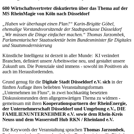
600 Wirtschaftsvertreter diskutierten über das Thema auf der
MS RheinMagie von Köln nach Düsseldorf
„Haben wir überhaupt einen Plan?“ Karin-Brigitte Göbel,
ehemalige Vorstandsvorsitzende der Stadtsparkasse Düsseldorf
„Wir müssen die Dinge einfacher machen.“ Thomas Jarzombek,
Parlamentarischer Staatssekretär beim Bundesminister für Digitales
und Staatsmodernisierung
Künstliche Intelligenz ist derzeit in aller Munde: KI verändert
Branchen, definiert unsere Arbeitsweise neu, und gestaltet unsere
Zukunft um. Die Potenziale sind immens - sowohl im Positiven als
auch im Herausfordernden.
Grund genug für die
Digitale Stadt Düsseldorf e.V. sich
in der
fünften Auflage ihres beliebten Veranstaltungsformats
„Unternehmen im Fluss“, in zwei hochkarätig besetzten
Diskussionsrunden dem allgegenwärtigen Thema zu widmen
-
gemeinsam mit ihren
Kooperationspartnern der RheinEnergie,
der Unternehmerschaft Düsseldorf und Umgebung e.V., DIE
FAMILIENUNTERNEHMER e.V. sowie dem Rhein-Kreis
Neuss und dem Wasserstoff Hub RKN / Rheinland e.V.
Die Keywords der Veranstaltung sprachen
Thomas Jarzombek
,