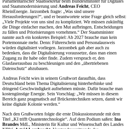
Parlamentarischer Staatssekretär beim Bundesminister für Digitales
und Staatsmodernisierung und
Andreas Feicht
, CEO
RheinEnergie. Jarzombek fragte: „Was sind unsere
Herausforderungen?“, und er beantwortete seine Frage gleich selbst:
„Viele Projekte von uns sind zu kompliziert. Wir müssen zukünftig
die Dinge einfacher machen, den Mut aufbringen, Entscheidungen
zu fällen und Priorisierungen vornehmen.“ Der Staatsminister
nannte auch ein konkretes Beispiel: Ab 2027 brauche man kein
Portemonnaie mehr. Denn: Führerschein und Personalausweis
würden digitalisiert vorliegen. Jarzombek gab aber auch zu
bedenken, dass die Digitalisierung voraussetze, dass man einen
Zugang zu ihr habe oder finde. Zudem versprach er, den
Glasfaserausbau zu beschleunigen und den „übertriebenen
Datenschutz“ abzubauen.
Andreas Feicht wies in seinem Grußwort daraufhin, dass
Deutschland beim Thema Digitalisierung hinterherhinke und
dringend Geschwindigkeit aufnehmen müsste. Dafür brauche man
kostengünstige Energie. Sein Vorschlag: „Wir müssen in diesem
Bereich ganz pragmatisch auf Brückentechniken setzen, damit wir
keine digitale Kolonie werden.“
Nach den Grußworten folgte die erste Diskussionsrunde mit dem
Titel „KI trifft Quantentechnologie“. Auf dem Podium saßen:
Ina
Brandes
MdL, Ministerin für Kultur und Wissenschaft des Landes