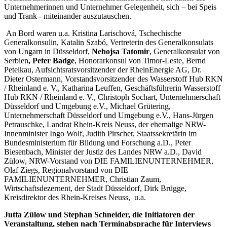
Unternehmerinnen und Unternehmer Gelegenheit, sich – bei Speis
und Trank - miteinander auszutauschen.
An Bord waren u.a. Kristina Larischová, Tschechische
Generalkonsulin, Katalin Szabó, Vertreterin des Generalkonsulats
von Ungarn in Düsseldorf,
Nebojsa Tatomir
, Generalkonsulat von
Serbien
, Peter Badge
, Honorarkonsul von Timor-Leste, Bernd
Petelkau, Aufsichtsratsvorsitzender der RheinEnergie AG, Dr.
Dieter Ostermann, Vorstandsvorsitzender des Wasserstoff Hub RKN
/ Rheinland e. V., Katharina Leuffen, Geschäftsführerin Wasserstoff
Hub RKN / Rheinland e. V., Christoph Sochart, Unternehmerschaft
Düsseldorf und Umgebung e.V., Michael Grütering,
Unternehmerschaft Düsseldorf und Umgebung e.V., Hans-Jürgen
Petrauschke, Landrat Rhein-Kreis Neuss, der ehemalige NRW-
Innenminister Ingo Wolf, Judith Pirscher, Staatssekretärin im
Bundesministerium für Bildung und Forschung a.D., Peter
Biesenbach, Minister der Justiz des Landes NRW a.D., David
Zülow, NRW-Vorstand von DIE FAMILIENUNTERNEHMER,
Olaf Ziegs, Regionalvorstand von DIE
FAMILIENUNTERNEHMER, Christian Zaum,
Wirtschaftsdezernent, der Stadt Düsseldorf, Dirk Brügge,
Kreisdirektor des Rhein-Kreises Neuss, u.a.
Jutta Zülow und Stephan Schneider, die Initiatoren der
Veranstaltung, stehen nach Terminabsprache für Interviews