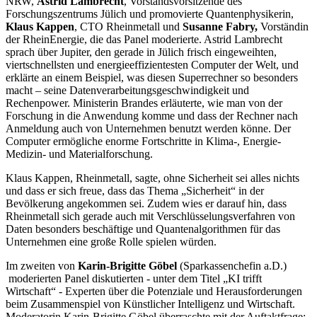
NRW,
Astrid Lambrecht
, Vorstandsvorsitzende des
Forschungszentrums Jülich und promovierte Quantenphysikerin,
Klaus Kappen
, CTO Rheinmetall und
Susanne Fabry,
Vorständin
der RheinEnergie, die das Panel moderierte. Astrid Lambrecht
sprach über Jupiter, den gerade in Jülich frisch eingeweihten,
viertschnellsten und energieeffizientesten Computer der Welt, und
erklärte an einem Beispiel, was diesen Superrechner so besonders
macht – seine Datenverarbeitungsgeschwindigkeit und
Rechenpower. Ministerin Brandes erläuterte, wie man von der
Forschung in die Anwendung komme und dass der Rechner nach
Anmeldung auch von Unternehmen benutzt werden könne. Der
Computer ermögliche enorme Fortschritte in Klima-, Energie-
Medizin- und Materialforschung.
Klaus Kappen, Rheinmetall, sagte, ohne Sicherheit sei alles nichts
und dass er sich freue, dass das Thema „Sicherheit“ in der
Bevölkerung angekommen sei. Zudem wies er darauf hin, dass
Rheinmetall sich gerade auch mit Verschlüsselungsverfahren von
Daten besonders beschäftige und Quantenalgorithmen für das
Unternehmen eine große Rolle spielen würden.
Im zweiten von
Karin-Brigitte Göbel
(Sparkassenchefin a.D.)
moderierten Panel diskutierten - unter dem Titel „KI trifft
Wirtschaft“ - Experten über die Potenziale und Herausforderungen
beim Zusammenspiel von Künstlicher Intelligenz und Wirtschaft.
Moderatorin Karin-Brigitte Göbel überraschte mit der Auftaktfrage: