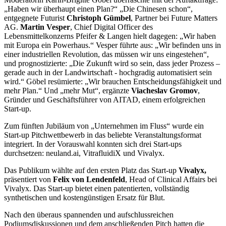
„Haben wir überhaupt einen Plan?“ „Die Chinesen schon“,
entgegnete Futurist
Christoph Gümbel
, Partner bei Future Matters
AG.
Martin Vesper
, Chief Digital Officer des
Lebensmittelkonzerns Pfeifer & Langen hielt dagegen: „Wir haben
mit Europa ein Powerhaus.“ Vesper führte aus: „Wir befinden uns in
einer industriellen Revolution, das müssen wir uns eingestehen“,
und prognostizierte: „Die Zukunft wird so sein, dass jeder Prozess –
gerade auch in der Landwirtschaft - hochgradig automatisiert sein
wird.“ Göbel resümierte: „Wir brauchen Entscheidungsfähigkeit und
mehr Plan.“ Und „mehr Mut“, ergänzte
Viacheslav Gromov
,
Gründer und Geschäftsführer von AITAD, einem erfolgreichen
Start-up.
Zum fünften Jubiläum von „Unternehmen im Fluss“ wurde ein
Start-up Pitchwettbewerb in das beliebte Veranstaltungsformat
integriert. In der Vorauswahl konnten sich drei Start-ups
durchsetzen: neuland.ai, VitrafluidiX und Vivalyx.
Das Publikum wählte auf den ersten Platz das Start-up
Vivalyx,
präsentiert von
Felix von Lendenfeld
, Head of Clinical Affairs bei
Vivalyx. Das Start-up bietet einen patentierten, vollständig
synthetischen und kostengünstigen Ersatz für Blut.
Nach den überaus spannenden und aufschlussreichen
Podiumsdiskussionen und dem anschließenden Pitch hatten die