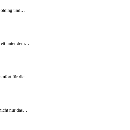
-Holding und…
rett unter dem…
Komfort für die…
 nicht nur das…