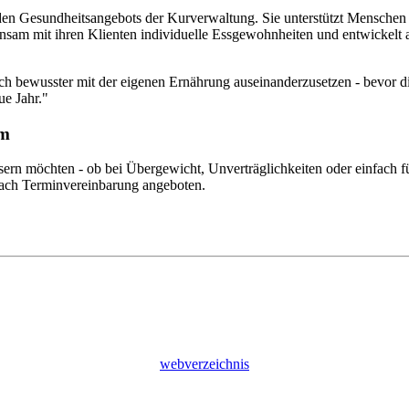
en Gesundheitsangebots der Kurverwaltung. Sie unterstützt Menschen 
insam mit ihren Klienten individuelle Essgewohnheiten und entwickelt a
um sich bewusster mit der eigenen Ernährung auseinanderzusetzen - bevo
ue Jahr."
im
essern möchten - ob bei Übergewicht, Unverträglichkeiten oder einfach f
nach Terminvereinbarung angeboten.
webverzeichnis