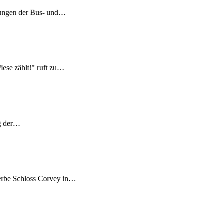
ltungen der Bus- und…
ese zählt!" ruft zu…
ng der…
erbe Schloss Corvey in…