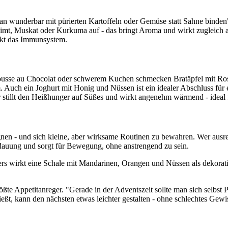
n wunderbar mit pürierten Kartoffeln oder Gemüse statt Sahne binden", 
mt, Muskat oder Kurkuma auf - das bringt Aroma und wirkt zugleich a
rkt das Immunsystem.
Mousse au Chocolat oder schwerem Kuchen schmecken Bratäpfel mit Rosi
um. Auch ein Joghurt mit Honig und Nüssen ist ein idealer Abschluss fü
 stillt den Heißhunger auf Süßes und wirkt angenehm wärmend - ideal f
gnen - und sich kleine, aber wirksame Routinen zu bewahren. Wer ausre
rdauung und sorgt für Bewegung, ohne anstrengend zu sein.
ers wirkt eine Schale mit Mandarinen, Orangen und Nüssen als dekorativ
ößte Appetitanreger. "Gerade in der Adventszeit sollte man sich selbst P
t, kann den nächsten etwas leichter gestalten - ohne schlechtes Gewi