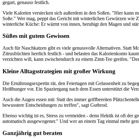
gegart, genauso festlich.
Viele Kalorien verstecken sich außerdem in den Soßen. "Hier kann ma
Soße." Wer mag, peppt das Gericht mit winterlichen Gewürzen wie Zi
winterliche Küche: Er wärmt von innen, beruhigt den Magen und stä
Süßes mit gutem Gewissen
Auch für Naschkatzen gibt es viele genussvolle Alternativen. Statt 
Zitrusfrüchten herrlich festlich - und belasten das Kalorienkonto ka
verzichten will, kann zwischendurch zu einem Zimt-Tee greifen. "Der
Kleine Alltagsstrategien mit großer Wirkung
Die Ernährungsexpertin rät, den Feiertagen mit Gelassenheit zu bege
Heißhunger vor. Ein Spaziergang nach dem Essen unterstützt die Ve
Auch die Augen essen mit: Statt des immer griffbereiten Plätzchentell
bewusstere Entscheidungen zu treffen", sagt Gutbrod.
Ebenso wichtig ist es, Stress zu vermeiden - denn Hektik ist oft der gr
automatisch ausgewogener." Und wer an einem Tag einmal mehr genieß
Ganzjährig gut beraten