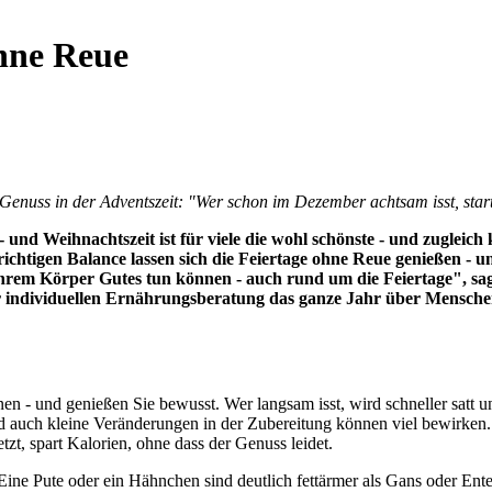
ohne Reue
Genuss in der Adventszeit: "Wer schon im Dezember achtsam isst, start
und Weihnachtszeit ist für viele die wohl schönste - und zugleich k
igen Balance lassen sich die Feiertage ohne Reue genießen - und de
ihrem Körper Gutes tun können - auch rund um die Feiertage", sag
 individuellen Ernährungsberatung das ganze Jahr über Menschen,
nen - und genießen Sie bewusst. Wer langsam isst, wird schneller satt 
Und auch kleine Veränderungen in der Zubereitung können viel bewirk
zt, spart Kalorien, ohne dass der Genuss leidet.
Eine Pute oder ein Hähnchen sind deutlich fettärmer als Gans oder Ent