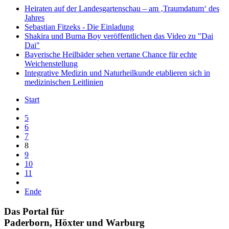
Heiraten auf der Landesgartenschau – am ‚Traumdatum‘ des
Jahres
Sebastian Fitzeks - Die Einladung
Shakira und Burna Boy veröffentlichen das Video zu "Dai
Dai"
Bayerische Heilbäder sehen vertane Chance für echte
Weichenstellung
Integrative Medizin und Naturheilkunde etablieren sich in
medizinischen Leitlinien
Start
5
6
7
8
9
10
11
Ende
Das Portal für
Paderborn, Höxter
und
Warburg