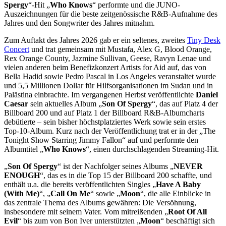
Spergy
“-Hit „
Who Knows
“ performte und die JUNO-
Auszeichnungen für die beste zeitgenössische R&B-Aufnahme des
Jahres und den Songwriter des Jahres mitnahm.
Zum Auftakt des Jahres 2026 gab er ein seltenes, zweites
Tiny Desk
Concert
und trat gemeinsam mit Mustafa, Alex G, Blood Orange,
Rex Orange County, Jazmine Sullivan, Geese, Ravyn Lenae und
vielen anderen beim Benefizkonzert Artists for Aid auf, das von
Bella Hadid sowie Pedro Pascal in Los Angeles veranstaltet wurde
und 5,5 Millionen Dollar für Hilfsorganisationen im Sudan und in
Palästina einbrachte. Im vergangenen Herbst veröffentlichte
Daniel
Caesar
sein aktuelles Album „
Son Of Spergy
“, das auf Platz 4 der
Billboard 200 und auf Platz 1 der Billboard R&B-Albumcharts
debütierte – sein bisher höchstplatziertes Werk sowie sein erstes
Top-10-Album. Kurz nach der Veröffentlichung trat er in der „The
Tonight Show Starring Jimmy Fallon“ auf und performte den
Albumtitel „
Who Knows
“, einen durchschlagenden Streaming-Hit.
„
Son Of Spergy
“ ist der Nachfolger seines Albums „
NEVER
ENOUGH
“, das es in die Top 15 der Billboard 200 schaffte, und
enthält u.a. die bereits veröffentlichten Singles „
Have A Baby
(With Me)
“, „
Call On Me
“ sowie „
Moon
“, die alle Einblicke in
das zentrale Thema des Albums gewähren: Die Versöhnung,
insbesondere mit seinem Vater. Vom mitreißenden „
Root Of All
Evil
“ bis zum von Bon Iver unterstützten „
Moon
“ beschäftigt sich