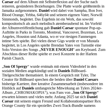
Caesar
auf dem Album mit Selbstreflexion auf der Suche nach
reineren, gesünderen Beziehungen. Die Platte wurde größtenteils in
Jamaika aufgenommen.
Daniel
wird dabei von Sampha, Bon Iver,
Blood Orange, Yebba, 646yf4t und seinem eigenen Vater, Norwill
Simmonds, begleitet. Das Ergebnis ist ein Werk, das sowohl
kompositorisch als auch melodisch atemberaubend ist. Im Vorfeld
der Albumveröffentlichung gab
Daniel Caesar
spontane Pop-up-
Auftritte in Parks in Toronto, Montreal, Vancouver, Bozeman, Los
Angeles, Houston und Atlanta, wo er vor riesigen Fanmengen
intime Sets spielte. Bei vielen dieser Gigs wurde er von Mustafa
begleitet, in Los Angeles spielte Brendan Yates von Turnstile eine
Solo-Version des Songs „
NEVER ENOUGH
“ am Keyboard. Zum
Abschluss dieser Reihe spielte er zwei Konzerte in der Harlem
Parish Church.
„
Son Of Spergy
“ wurde erstmals mit einem Videobrief in den
sozialen Medien angekündigt und in
Daniels
Billboard-
Titelgeschichte thematisiert. In einem Gespräch mit Tyler, The
Creator für Billboard sprechen die beiden über
Daniel Caesars
bisherige Karriere, ihre kreative Zusammenarbeit (insbesondere im
Hinblick auf
Daniels
umfangreiche Mitwirkung an Tylers 2024er-
Album „CHROMAKOPIA“), was Fans von „
Son Of Spergy
“
erwarten können und vieles mehr. Anfang 2025 tat sich
Daniel
Caesar
mit seinem engen Freund und Kollaborationspartner Rex
Orange County für ein spezielles Zwei-Track-Bundle namens