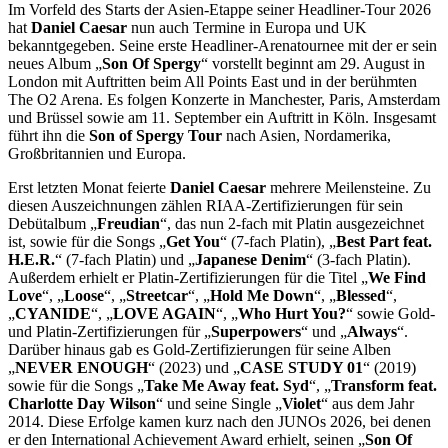
Im Vorfeld des Starts der Asien-Etappe seiner Headliner-Tour 2026
hat
Daniel Caesar
nun auch Termine in Europa und UK
bekanntgegeben. Seine erste Headliner-Arenatournee mit der er sein
neues Album „
Son Of Spergy
“ vorstellt beginnt am 29. August in
London mit Auftritten beim All Points East und in der berühmten
The O2 Arena. Es folgen Konzerte in Manchester, Paris, Amsterdam
und Brüssel sowie am 11. September ein Auftritt in Köln. Insgesamt
führt ihn die
Son of Spergy Tour
nach Asien, Nordamerika,
Großbritannien und Europa.
Erst letzten Monat feierte
Daniel Caesar
mehrere Meilensteine. Zu
diesen Auszeichnungen zählen RIAA-Zertifizierungen für sein
Debütalbum „
Freudian
“, das nun 2-fach mit Platin ausgezeichnet
ist, sowie für die Songs „
Get You
“ (7-fach Platin), „
Best Part feat.
H.E.R.
“ (7-fach Platin) und „
Japanese Denim
“ (3-fach Platin).
Außerdem erhielt er Platin-Zertifizierungen für die Titel „
We Find
Love
“, „
Loose
“, „
Streetcar
“, „
Hold Me Down
“, „
Blessed
“,
„
CYANIDE
“, „
LOVE AGAIN
“, „
Who Hurt You?
“ sowie Gold-
und Platin-Zertifizierungen für „
Superpowers
“ und „
Always
“.
Darüber hinaus gab es Gold-Zertifizierungen für seine Alben
„
NEVER ENOUGH
“ (2023) und „
CASE STUDY 01
“ (2019)
sowie für die Songs „
Take Me Away feat. Syd
“, „
Transform feat.
Charlotte Day Wilson
“ und seine Single „
Violet
“ aus dem Jahr
2014. Diese Erfolge kamen kurz nach den JUNOs 2026, bei denen
er den International Achievement Award erhielt, seinen „
Son Of