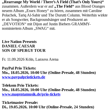
„Rearrange My World / There’s A Field (That’s Only Yours)“
zusammen. Außerdem war er auf
„The Field“
aus Blood Oranges
neuem Album „Essex Honey“ zu hören, zusammen mit Caroline
Polachek, Tariq Al-Sabir und The Durutti Column. Weiterhin wirkte
er als Songwriter, Backgroundsänger und Produzent an
„DEVOTION“ mit Dijon auf Justin Biebers GRAMMY-
nominiertem Album „SWAG“ mit.
Live Nation Presents
DANIEL CAESAR
SON OF SPERGY TOUR
Fr. 11.09.2026 Köln, Lanxess Arena
PayPal Prio Tickets:
Mo., 18.05.2026, 10:00 Uhr (Online-Presale, 48 Stunden)
www.paypalpriotickets.de
Telekom Prio Tickets:
Mo., 18.05.2026, 10:00 Uhr (Online-Presale, 48 Stunden)
www.magentamusik.de/prio-tickets
Ticketmaster Presale:
Di., 19.05.2026, 10:00 Uhr (Online-Presale, 24 Stunden)