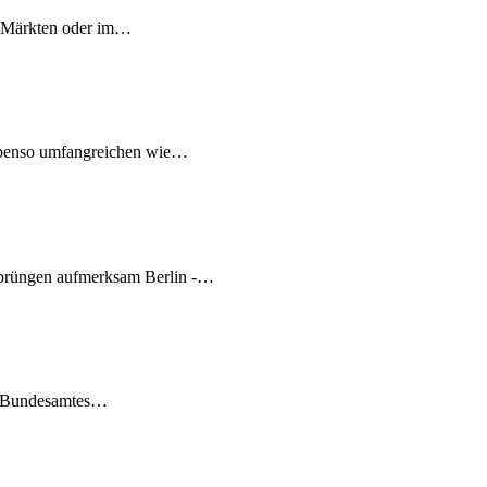
s, Märkten oder im…
ebenso umfangreichen wie…
prüngen aufmerksam Berlin -…
en Bundesamtes…