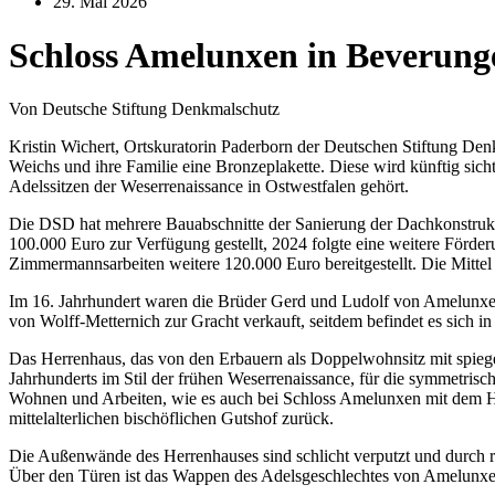
29. Mai 2026
Schloss Amelunxen in Beverunge
Von Deutsche Stiftung Denkmalschutz
Kristin Wichert, Ortskuratorin Paderborn der Deutschen Stiftung D
Weichs und ihre Familie eine Bronzeplakette. Diese wird künftig sic
Adelssitzen der Weserrenaissance in Ostwestfalen gehört.
Die DSD hat mehrere Bauabschnitte der Sanierung der Dachkonstrukt
100.000 Euro zur Verfügung gestellt, 2024 folgte eine weitere Förde
Zimmermannsarbeiten weitere 120.000 Euro bereitgestellt. Die Mittel 
Im 16. Jahrhundert waren die Brüder Gerd und Ludolf von Amelunxen
von Wolff-Metternich zur Gracht verkauft, seitdem befindet es sich in
Das Herrenhaus, das von den Erbauern als Doppelwohnsitz mit spiegel
Jahrhunderts im Stil der frühen Weserrenaissance, für die symmetrisc
Wohnen und Arbeiten, wie es auch bei Schloss Amelunxen mit dem Her
mittelalterlichen bischöflichen Gutshof zurück.
Die Außenwände des Herrenhauses sind schlicht verputzt und durch re
Über den Türen ist das Wappen des Adelsgeschlechtes von Amelunxe