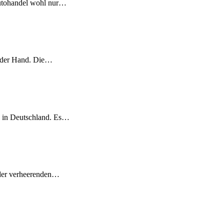
 Autohandel wohl nur…
n der Hand. Die…
 in Deutschland. Es…
h der verheerenden…