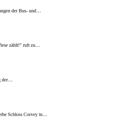
ltungen der Bus- und…
ese zählt!" ruft zu…
ng der…
erbe Schloss Corvey in…