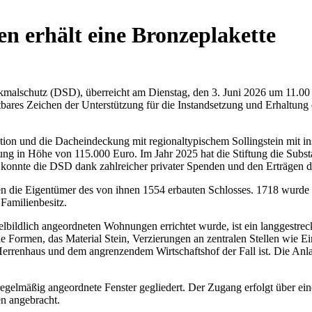
n erhält eine Bronzeplakette
enkmalschutz (DSD), überreicht am Dienstag, den 3. Juni 2026 um 11.
htbares Zeichen der Unterstützung für die Instandsetzung und Erhaltun
ion und die Dacheindeckung mit regionaltypischem Sollingstein mit i
rung in Höhe von 115.000 Euro. Im Jahr 2025 hat die Stiftung die Subs
konnte die DSD dank zahlreicher privater Spenden und den Erträgen der
 die Eigentümer des von ihnen 1554 erbauten Schlosses. 1718 wurde 
 Familienbesitz.
bildlich angeordneten Wohnungen errichtet wurde, ist ein langgestreckt
he Formen, das Material Stein, Verzierungen an zentralen Stellen wie 
renhaus und dem angrenzendem Wirtschaftshof der Fall ist. Die Anlage
gelmäßig angeordnete Fenster gegliedert. Der Zugang erfolgt über eine
n angebracht.