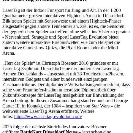
LaserTag ist der Indoor Funsport für Jung und Alt. In der 1.200
Quadratmeter großen interaktiven Hightech-Arena in Düsseldorf-
Bilk treten Spieler mit Sensorweste und einem Hightech-Phaser
ausgestattet gegen andere Teilnehmer an. Ziel ist es, die Sensoren
der gegnerischen Spieler zu treffen, ohne selbst ins Visier zu geraten
- Nervenkitzel, Strategie und Sport! LaserTag Evolution bietet
zudem weitere interaktive Erlebniswelten wie zum Beispiel die
interaktive Gameshow Quizy, die Pixel Rooms oder die Mind
Arena.
„Herr der Spiele“ ist Christoph Bösener: 2016 gründete er mit
LaserTag Evolution Düsseldorf eine der modernsten LaserTag-
Arenen Deutschlands – ausgestattet mit 33 Touchscreen-Phasern,
interaktiven Gadgets und einer bundesweit einzigartigen
Zuschauertribüne. Der diplomierte Wirtschaftsingenieur erklärt, dass
seine vom Fraunhofer-Institut unterstützte Diplomarbeit über
Zukunftskonzepte für LaserTag maßgeblich zur Entwicklung der
Arena beitrug. In diesem Zusammenhang stand er auch mit George
Carter III. in Kontakt, der 1984 – inspiriert von Star Wars – die
weltweit erste LaserTag-Arena eröffnete. Weitere
Infos:
https://www.lasertag-evolution.com/
2025 folgte der nächste Streich des Innovators: Bösener
eröffnete
BattleKart
Düsseldorf Neuss
– jetzt schon eine