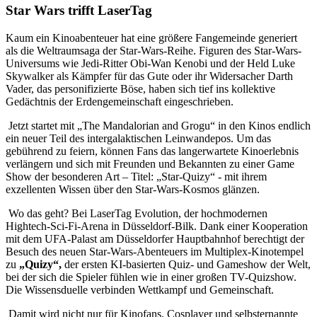
Star Wars trifft LaserTag
Kaum ein Kinoabenteuer hat eine größere Fangemeinde generiert
als die Weltraumsaga der Star-Wars-Reihe. Figuren des Star-Wars-
Universums wie Jedi-Ritter Obi-Wan Kenobi und der Held Luke
Skywalker als Kämpfer für das Gute oder ihr Widersacher Darth
Vader, das personifizierte Böse, haben sich tief ins kollektive
Gedächtnis der Erdengemeinschaft eingeschrieben.
Jetzt startet mit „The Mandalorian and Grogu“ in den Kinos endlich
ein neuer Teil des intergalaktischen Leinwandepos. Um das
gebührend zu feiern, können Fans das langerwartete Kinoerlebnis
verlängern und sich mit Freunden und Bekannten zu einer Game
Show der besonderen Art – Titel: „Star-Quizy“ - mit ihrem
exzellenten Wissen über den Star-Wars-Kosmos glänzen.
Wo das geht? Bei LaserTag Evolution, der hochmodernen
Hightech-Sci-Fi-Arena in Düsseldorf-Bilk. Dank einer Kooperation
mit dem UFA-Palast am Düsseldorfer Hauptbahnhof berechtigt der
Besuch des neuen Star-Wars-Abenteuers im Multiplex-Kinotempel
zu
„Quizy“,
der ersten KI-basierten Quiz- und Gameshow der Welt,
bei der sich die Spieler fühlen wie in einer großen TV-Quizshow.
Die Wissensduelle verbinden Wettkampf und Gemeinschaft.
Damit wird nicht nur für Kinofans, Cosplayer und selbsternannte