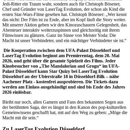
Jedi-Ritter ein Traum wahr, sondern auch für Christoph Bösener,
Chef und Gründer von LaserTag Evolution, der schon als Kind die
ersten Star-Wars-Filme gesehen hat. Christoph Bösener: „Wer kennt
das nicht: Der Film ist zu Ende, aber im Kopf läuft die Story weiter.
Mit unserer Aktion geben wir den Kinozuschauern Gelegenheit, das
Abenteuer interaktiv weiterzuspinnen und gleichzeitig mit ihrem
Filmwissen zu glänzen. Ganz im Sinne von Meister Yoda: Die
Macht ist unser Verbündeter, und ein mächtiger Verbündeter sie ist.“
Die Kooperation zwischen dem UFA-Palast Düsseldorf und
LaserTag Evolution beginnt am Premierentag, dem 20. Mai
2026, und geht über die gesamte Spielzeit des Films. Jeder
Kinobesucher von „The Mandalorian and Grogu“ im UFA-
Palast Düsseldorf kann Star Quizy bei LaserTag Evolution
Düsseldorf an der Ubierstraße 18 in Düsseldorf-Bilk – nähe
Aachener Platz - kostenfrei ausprobieren. Die Tickets dazu
werden am Einlass ausgehändigt und sind bis Ende des Jahres
2026 einlösbar.
Bleibt nur noch, allen Gamern und Fans den bekannten Segen aus
der berühmten Saga, der es längst in den Kanon des pop-kulturellen
Gemeinwissens geschafft hat, mit auf den Weg zu geben: „Möge die
Macht mit dir sein.“
Zu LaserTag Evolution Düsseldorf