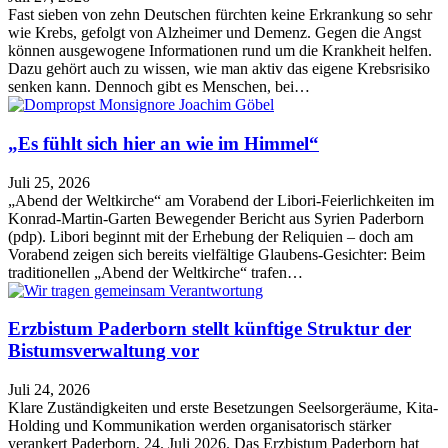
Fast sieben von zehn Deutschen fürchten keine Erkrankung so sehr
wie Krebs, gefolgt von Alzheimer und Demenz. Gegen die Angst
können ausgewogene Informationen rund um die Krankheit helfen.
Dazu gehört auch zu wissen, wie man aktiv das eigene Krebsrisiko
senken kann. Dennoch gibt es Menschen, bei…
„Es fühlt sich hier an wie im Himmel“
Juli 25, 2026
„Abend der Weltkirche“ am Vorabend der Libori-Feierlichkeiten im
Konrad-Martin-Garten Bewegender Bericht aus Syrien Paderborn
(pdp). Libori beginnt mit der Erhebung der Reliquien – doch am
Vorabend zeigen sich bereits vielfältige Glaubens-Gesichter: Beim
traditionellen „Abend der Weltkirche“ trafen…
Erzbistum Paderborn stellt künftige Struktur der
Bistumsverwaltung vor
Juli 24, 2026
Klare Zuständigkeiten und erste Besetzungen Seelsorgeräume, Kita-
Holding und Kommunikation werden organisatorisch stärker
verankert Paderborn, 24. Juli 2026. Das Erzbistum Paderborn hat