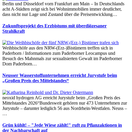
Berlin und Düsseldorf vorn Frankfurt am Main – In Deutschlands
acht A-Städten zeigt sich bei Wohnimmobilien immer deutlicher,
dass nicht nur Lage und Zustand über die Preisentwicklung…
Zukunftsprojekt des Erzbistums mit überdiözesaner
Strahlkraft
Weihbischöfe aus den NRW-(Erz-)Bistümern treffen sich in
Paderborn / Informationen zum Paderborner Leocampus und
Besuch des Mahnmals zur sexualisierten Gewalt im Paderborner
Dom Paderborn…
Neusser Wasserstoffunternehmen erreicht Jurystufe beim
„Großen Preis des Mittelstandes“
neoxid hydrogen AG erreicht Jurystufe beim „Großen Preis des
Mittelstandes 2026“Bundesweit gehören nur 473 Unternehmen zur
Jurystufe – darunter lediglich 56 aus Nordrhein-Westfalen. Neuss –
…
Grün kühlt! – "Jede Wiese zählt!" ruft zu Pflanzaktionen in
der Nachbarschaft auf