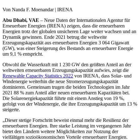
Von Nanda F. Moenandar | IRENA
Abu Dhabi, VAE
– Neue Daten der Internationalen Agentur für
Erneuerbare Energien (IRENA) zeigen, dass die erneuerbaren
Energien trotz der globalen unsicheren Lage weiter wachsen und an
Dynamik gewinnen.
Ende 2021 betrug die weltweite
Erzeugungskapazität aus erneuerbaren Energien 3 064 Gigawatt
(GW), was einer Steigerung des Bestands an erneuerbarer Energie
um 9,1 % entspricht.
Obwohl die Wasserkraft mit 1 230 GW den größten Anteil an der
weltweiten erneuerbaren Erzeugungskapazität aufwies, zeigt die
Renewable Capacity Statistics 2022
von IRENA, dass Solar- und
Windenergie weiterhin die neue Stromerzeugungskapazität
dominieren. Gemeinsam trugen die beiden Technologien im Jahr
2021 88 % zum Anteil aller neuen erneuerbaren Kapazitäten bei.
Die Solarenergiekapazität führte mit einem Anstieg von 19 %,
gefolgt von der Windenergie, die ihre Erzeugungskapazität um 13 %
steigerte.
„Dieser stetige Fortschritt beweist einmal mehr die Resilienz der
erneuerbaren Energien. Ihre starke Leistung im vergangenen Jahr
bietet den Ländern weitere Möglichkeiten zur Nutzung der
vielfältigen sozioökonomischen Vorteile erneuerbarer Energien.