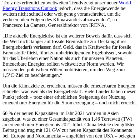
Trotz des erfreulichen weltweiten Trends zeigt unser neuer
World
Energy Transitions Outlook
jedoch, dass die Energiewende bei
weitem nicht schnell oder weit genug voranschreitet, um die
verheerenden Folgen des Klimawandels abzuwenden“, so
Francesco La Camera, Generaldirektor von IRENA.
„Die aktuelle Energiekrise ist ein weiterer Beweis dafür, dass sich
die Welt nicht länger auf fossile Brennstoffe zur Deckung ihres
Energiebedarfs verlassen darf. Geld, das in Kraftwerke für fossile
Brennstoffe fließt, führt zu unbefriedigenden Ergebnissen, sowohl
für das Überleben einer Nation als auch für unseren Planeten.
Erneuerbare Energien sollten weltweit zur Norm werden. Wir
müssen den politischen Willen mobilisieren, um den Weg zum
1,5°C-Ziel zu beschleunigen.“
Um die Klimaziele zu erreichen, müssen die erneuerbaren Energien
schneller wachsen als der Energiebedarf. Viele Länder haben diesen
Punkt jedoch – trotz einer erheblichen Steigerung der Nutzung
erneuerbarer Energien für die Stromerzeugung – noch nicht erreicht.
60 % der neuen Kapazitäten im Jahr 2021 wurden in Asien
zugebaut, was zu einer Gesamtkapazität von 1,46 Terrawatt (TW)
an erneuerbaren Energien bis 2021 führt. China leistete den größten
Beitrag und trug mit 121 GW zur neuen Kapazität des Kontinents
bei. Europa und Nordamerika – angeführt von den USA – belegten