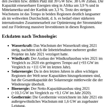
den zweiten bzw. dritten Platz mit 39 GW bzw. 38 GW Zubau. Die
Kapazität erneuerbarer Energien stieg in Afrika um 3,9 % und in
Mittelamerika und der Karibik um 3,3 %. Trotz des stetigen
Wachstums ist das Tempo in beiden Regionen deutlich langsamer
als im weltweiten Durchschnitt, d. h. es bedarf einer stärkeren
internationalen Zusammenarbeit zur Optimierung der Strommärkte
und zur Förderung massiver Investitionen in diesen Regionen.
Eckdaten nach Technologie:
Wasserkraft:
Das Wachstum der Wasserkraft stieg 2021
stetig, nachdem sich die Inbetriebnahme mehrerer großer
Projekte im Jahr 2021 verzögert hatte.
Windkraft:
Der Ausbau der Windkraftausbau wies 2021 im
Vergleich zu 2020 ein geringeres Tempo auf (+93 GW im
Vergleich zu +111 GW im letzten Jahr).
Solarenergie:
Da in den letzten Jahren in allen wichtigen
Regionen der Welt neue Kapazitäten hinzugekommen sind,
hat die Gesamtkapazität der Solarenergie mittlerweile die der
Windenergie überholt.
Bioenergie:
Der Netto-Kapazitätsausbau stieg 2021
(+10,3 GW im Vergleich zu +9,1 GW im Jahr 2020).
Geothermie:
Die Geothermie verzeichnete im Jahr 2021 ein
außergewöhnliches Wachstum mit 1,6 GW an zugebauter
Leistung.