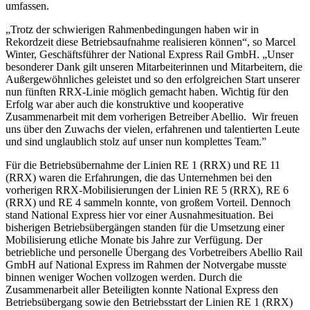
umfassen.
„Trotz der schwierigen Rahmenbedingungen haben wir in
Rekordzeit diese Betriebsaufnahme realisieren können“, so Marcel
Winter, Geschäftsführer der National Express Rail GmbH. „Unser
besonderer Dank gilt unseren Mitarbeiterinnen und Mitarbeitern, die
Außergewöhnliches geleistet und so den erfolgreichen Start unserer
nun fünften RRX-Linie möglich gemacht haben. Wichtig für den
Erfolg war aber auch die konstruktive und kooperative
Zusammenarbeit mit dem vorherigen Betreiber Abellio. Wir freuen
uns über den Zuwachs der vielen, erfahrenen und talentierten Leute
und sind unglaublich stolz auf unser nun komplettes Team.”
Für die Betriebsübernahme der Linien RE 1 (RRX) und RE 11
(RRX) waren die Erfahrungen, die das Unternehmen bei den
vorherigen RRX-Mobilisierungen der Linien RE 5 (RRX), RE 6
(RRX) und RE 4 sammeln konnte, von großem Vorteil. Dennoch
stand National Express hier vor einer Ausnahmesituation. Bei
bisherigen Betriebsübergängen standen für die Umsetzung einer
Mobilisierung etliche Monate bis Jahre zur Verfügung. Der
betriebliche und personelle Übergang des Vorbetreibers Abellio Rail
GmbH auf National Express im Rahmen der Notvergabe musste
binnen weniger Wochen vollzogen werden. Durch die
Zusammenarbeit aller Beteiligten konnte National Express den
Betriebsübergang sowie den Betriebsstart der Linien RE 1 (RRX)