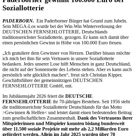
Soziallotterie
PADERBORN.
Ein Paderborner Bürger hat Grund zum Jubeln.
Sein MEGA-Los wurde bei der Win-Win Winterverlosung der
DEUTSCHEN FERNSEHLOTTERIE, Deutschlands
traditionsreichster Soziallotterie, gezogen. Er kann sich damit über
einen persönlichen Gewinn in Höhe von 100.000 Euro freuen.
„Ich gratuliere dem Gewinner von Herzen. Darüber hinaus möchte
ich mich bei ihm für sein Vertrauen in unsere Soziallotterie
bedanken. Jedes unserer Lose hilft Menschen in ganz Deutschland,
die nicht auf der Sonnenseite des Lebens stehen. Aber es kann auch
persönlich sehr glücklich machen“, freut sich Christian Kipper,
Geschäftsführer der gemeinnützigen DEUTSCHEN
FERNSEHLOTTERIE GmbH, mit.
Im Jubiläumsjahr 2026 feiert die
DEUTSCHE
FERNSEHLOTTERIE
ihr 70-jähriges Bestehen. Seit 1956 steht
die traditionsreichste Soziallotterie Deutschlands für das Motto
>Gewinnen & Helfen< und leistet damit einen bedeutenden Beitrag
zum gesellschaftlichen Zusammenhalt.
Dank des Vertrauens ihrer
Mitspielerinnen und Mitspieler konnten bislang bundesweit
über 11.500 soziale Projekte mit mehr als 2,2 Milliarden Euro
gefördert werden. Allein im Jahr 2025 wurden über 70