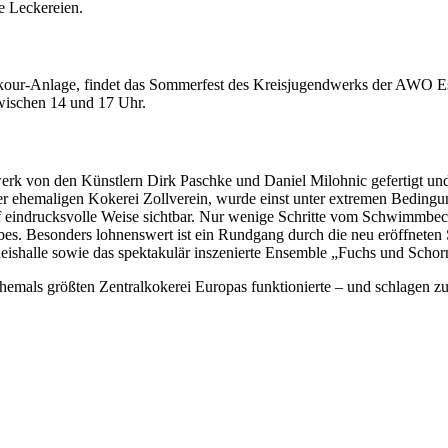
e Leckereien.
ur-Anlage, findet das Sommerfest des Kreisjugendwerks der AWO Essen
wischen 14 und 17 Uhr.
 von den Künstlern Dirk Paschke und Daniel Milohnic gefertigt und s
r ehemaligen Kokerei Zollverein, wurde einst unter extremen Bedingun
 eindrucksvolle Weise sichtbar. Nur wenige Schritte vom Schwimmbeck
s. Besonders lohnenswert ist ein Rundgang durch die neu eröffneten St
ishalle sowie das spektakulär inszenierte Ensemble „Fuchs und Schor
 ehemals größten Zentralkokerei Europas funktionierte – und schlagen 