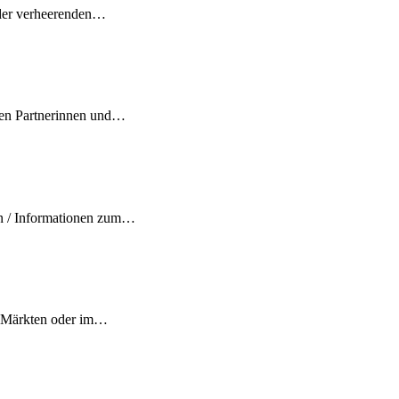
h der verheerenden…
ten Partnerinnen und…
rn / Informationen zum…
s, Märkten oder im…