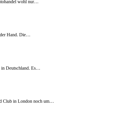
 Autohandel wohl nur…
n der Hand. Die…
 in Deutschland. Es…
and Club in London noch um…