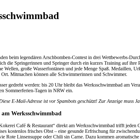
ksschwimmbad
menden beim legendären Arschbomben-Contest in drei Wettbewerbs-Dur
ich die Springerinnen und Springer durch ein kurzes Training auf ihre
 hohe Wellen, große Wasserfontänen und jede Menge Spaß. Medaillen, U
vor Ort. Mitmachen können alle Schwimmerinnen und Schwimmer.
 gedreht werden: bis 20 Uhr bleibt das Werksschwimmbad am Veranstal
tzten Sommerferien-Tagen in NRW ein.
Diese E-Mail-Adresse ist vor Spambots geschützt! Zur Anzeige muss Jav
ste am Werksschwimmbad
Kokerei Café & Restaurant“ direkt am Werksschwimmbad trifft jeden 
es kostenlos frisches Obst – eine gesunde Erfrischung für zwischendur
 wie Rote Linsensuppe oder Chili sin Carne. Dazu kommen aromatische 