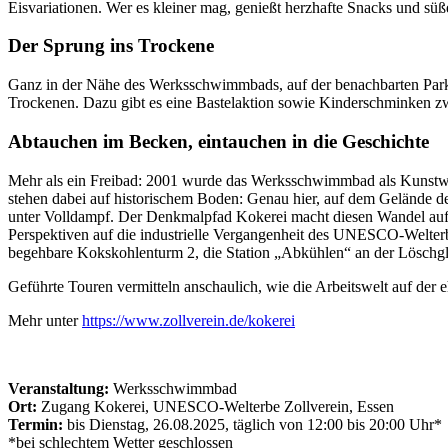
Eisvariationen. Wer es kleiner mag, genießt herzhafte Snacks und süß
Der Sprung ins Trockene
Ganz in der Nähe des Werksschwimmbads, auf der benachbarten Parko
Trockenen. Dazu gibt es eine Bastelaktion sowie Kinderschminken z
Abtauchen im Becken, eintauchen in die Geschichte
Mehr als ein Freibad: 2001 wurde das Werksschwimmbad als Kunstwerk
stehen dabei auf historischem Boden: Genau hier, auf dem Gelände de
unter Volldampf. Der Denkmalpfad Kokerei macht diesen Wandel auf
Perspektiven auf die industrielle Vergangenheit des UNESCO-Welterbe
begehbare Kokskohlenturm 2, die Station „Abkühlen“ an der Löschgle
Geführte Touren vermitteln anschaulich, wie die Arbeitswelt auf der
Mehr unter
https://www.zollverein.de/kokerei
Veranstaltung:
Werksschwimmbad
Ort:
Zugang Kokerei, UNESCO-Welterbe Zollverein, Essen
Termin:
bis Dienstag, 26.08.2025, täglich von 12:00 bis 20:00 Uhr*
*bei schlechtem Wetter geschlossen