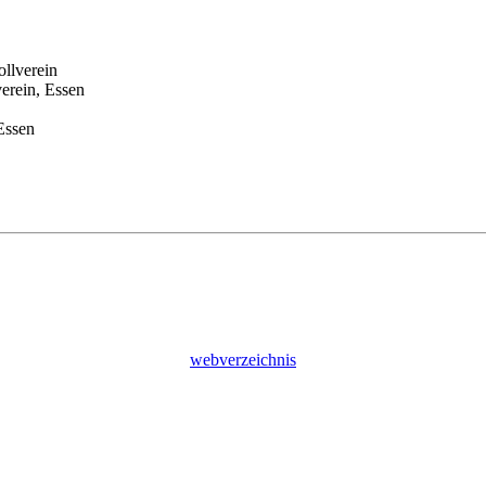
llverein
rein, Essen
Essen
webverzeichnis