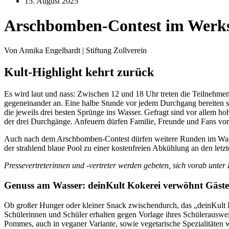
15. August 2025
Arschbomben-Contest im Wer
Von Annika Engelhardt | Stiftung Zollverein
Kult-Highlight kehrt zurück
Es wird laut und nass: Zwischen 12 und 18 Uhr treten die Teilneh
gegeneinander an. Eine halbe Stunde vor jedem Durchgang bereiten s
die jeweils drei besten Sprünge ins Wasser. Gefragt sind vor allem
der drei Durchgänge. Anfeuern dürfen Familie, Freunde und Fans 
Auch nach dem Arschbomben-Contest dürfen weitere Runden im Wasser
der strahlend blaue Pool zu einer kostenfreien Abkühlung an den le
Pressevertreterinnen und -vertreter werden gebeten, sich vorab unter
Genuss am Wasser: deinKult Kokerei verwöhnt Gä
Ob großer Hunger oder kleiner Snack zwischendurch, das „deinKult 
Schülerinnen und Schüler erhalten gegen Vorlage ihres Schülerausweis
Pommes, auch in veganer Variante, sowie vegetarische Spezialitäten