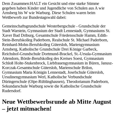
Dem Zusammen:HALT ein Gesicht und eine starke Stimme
gegeben haben Kinder und Jugendliche von Schulen aus A wie
Arnsberg bis W wie Warburg. Diese Schulen waren beim
Wettbewerb zur Bundestagswahl dabei:
Gemeinschaftsgrundschule Westerbergschule - Grundschule der
Stadt Warstein, Gymnasium der Stadt Lennestadt, Gymnasiums St.
Xaver Bad Driburg, Gesamtschule Friedensschule Hamm, Edith-
Stein-Berufskolleg Paderborn, Realschule St. Michael Paderborn,
Reinhard-Mohn-Berufskolleg Gütersloh, Mariengymnasium
Arnsberg, Katholische Grundschule Drei Könige Garbeck,
Reichshof-Grundschule Dortmund-Brackel, St.-Ursula-Gymnasium
Attendorn, Börde-Berufskolleg des Kreises Soest, Gymnasium
Schloß Holte-Stukenbrock, Liebfrauengymnasium in Büren, Janusz-
Korczak-Gesamtschule Gütersloh, Marienschule Brilon,
Gymnasium Maria Königin Lennestadt, Josefschule Gütersloh,
Ursulinengymnasium Werl, Katholische Verbundschule
Düringerschule (Olpe-Rüblinghausen), Theodorianum Paderborn,
Sekundarschule Warburg sowie die Katholische Grundschule
Rudersdorf.
Neue Wettbewerbsrunde ab Mitte August
– jetzt mitmachen!