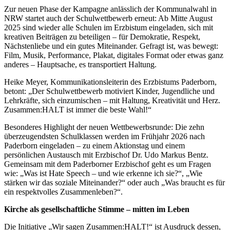
Zur neuen Phase der Kampagne anlässlich der Kommunalwahl in
NRW startet auch der Schulwettbewerb erneut: Ab Mitte August
2025 sind wieder alle Schulen im Erzbistum eingeladen, sich mit
kreativen Beiträgen zu beteiligen – für Demokratie, Respekt,
Nächstenliebe und ein gutes Miteinander. Gefragt ist, was bewegt:
Film, Musik, Performance, Plakat, digitales Format oder etwas ganz
anderes – Hauptsache, es transportiert Haltung.
Heike Meyer, Kommunikationsleiterin des Erzbistums Paderborn,
betont: „Der Schulwettbewerb motiviert Kinder, Jugendliche und
Lehrkräfte, sich einzumischen – mit Haltung, Kreativität und Herz.
Zusammen:HALT ist immer die beste Wahl!“
Besonderes Highlight der neuen Wettbewerbsrunde: Die zehn
überzeugendsten Schulklassen werden im Frühjahr 2026 nach
Paderborn eingeladen – zu einem Aktionstag und einem
persönlichen Austausch mit Erzbischof Dr. Udo Markus Bentz.
Gemeinsam mit dem Paderborner Erzbischof geht es um Fragen
wie: „Was ist Hate Speech – und wie erkenne ich sie?“, „Wie
stärken wir das soziale Miteinander?“ oder auch „Was braucht es für
ein respektvolles Zusammenleben?“.
Kirche als gesellschaftliche Stimme – mitten im Leben
Die Initiative „Wir sagen Zusammen:HALT!“ ist Ausdruck dessen,