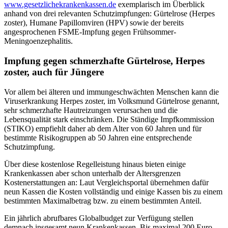
www.gesetzlichekrankenkassen.de
exemplarisch im Überblick
anhand von drei relevanten Schutzimpfungen: Gürtelrose (Herpes
zoster), Humane Papillomviren (HPV) sowie der bereits
angesprochenen FSME-Impfung gegen Frühsommer-
Meningoenzephalitis.
Impfung gegen schmerzhafte Gürtelrose, Herpes
zoster, auch für Jüngere
Vor allem bei älteren und immungeschwächten Menschen kann die
Viruserkrankung Herpes zoster, im Volksmund Gürtelrose genannt,
sehr schmerzhafte Hautreizungen verursachen und die
Lebensqualität stark einschränken. Die Ständige Impfkommission
(STIKO) empfiehlt daher ab dem Alter von 60 Jahren und für
bestimmte Risikogruppen ab 50 Jahren eine entsprechende
Schutzimpfung.
Über diese kostenlose Regelleistung hinaus bieten einige
Krankenkassen aber schon unterhalb der Altersgrenzen
Kostenerstattungen an: Laut Vergleichsportal übernehmen dafür
neun Kassen die Kosten vollständig und einige Kassen bis zu einem
bestimmten Maximalbetrag bzw. zu einem bestimmten Anteil.
Ein jährlich abrufbares Globalbudget zur Verfügung stellen
demnach insgesamt neun Krankenkassen. Bis maximal 200 Euro