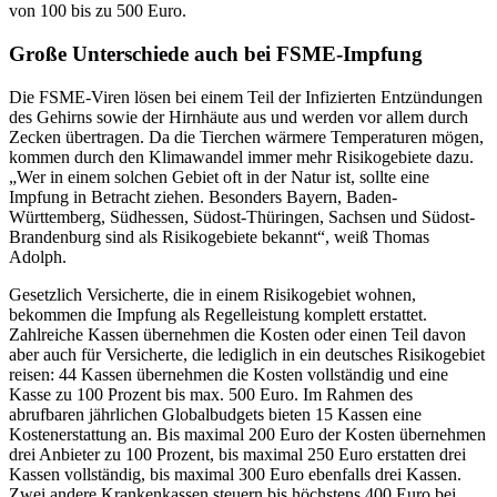
von 100 bis zu 500 Euro.
Große Unterschiede auch bei FSME-Impfung
Die FSME-Viren lösen bei einem Teil der Infizierten Entzündungen
des Gehirns sowie der Hirnhäute aus und werden vor allem durch
Zecken übertragen. Da die Tierchen wärmere Temperaturen mögen,
kommen durch den Klimawandel immer mehr Risikogebiete dazu.
„Wer in einem solchen Gebiet oft in der Natur ist, sollte eine
Impfung in Betracht ziehen. Besonders Bayern, Baden-
Württemberg, Südhessen, Südost-Thüringen, Sachsen und Südost-
Brandenburg sind als Risikogebiete bekannt“, weiß Thomas
Adolph.
Gesetzlich Versicherte, die in einem Risikogebiet wohnen,
bekommen die Impfung als Regelleistung komplett erstattet.
Zahlreiche Kassen übernehmen die Kosten oder einen Teil davon
aber auch für Versicherte, die lediglich in ein deutsches Risikogebiet
reisen: 44 Kassen übernehmen die Kosten vollständig und eine
Kasse zu 100 Prozent bis max. 500 Euro. Im Rahmen des
abrufbaren jährlichen Globalbudgets bieten 15 Kassen eine
Kostenerstattung an. Bis maximal 200 Euro der Kosten übernehmen
drei Anbieter zu 100 Prozent, bis maximal 250 Euro erstatten drei
Kassen vollständig, bis maximal 300 Euro ebenfalls drei Kassen.
Zwei andere Krankenkassen steuern bis höchstens 400 Euro bei,