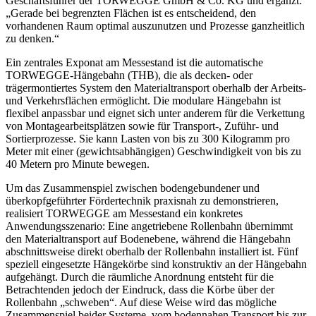
Geschäftsführer der TORWEGGE GmbH & Co. KG und ergänzt:
„Gerade bei begrenzten Flächen ist es entscheidend, den
vorhandenen Raum optimal auszunutzen und Prozesse ganzheitlich
zu denken.“
Ein zentrales Exponat am Messestand ist die automatische
TORWEGGE-Hängebahn (THB), die als decken- oder
trägermontiertes System den Materialtransport oberhalb der Arbeits-
und Verkehrsflächen ermöglicht. Die modulare Hängebahn ist
flexibel anpassbar und eignet sich unter anderem für die Verkettung
von Montagearbeitsplätzen sowie für Transport-, Zuführ- und
Sortierprozesse. Sie kann Lasten von bis zu 300 Kilogramm pro
Meter mit einer (gewichtsabhängigen) Geschwindigkeit von bis zu
40 Metern pro Minute bewegen.
Um das Zusammenspiel zwischen bodengebundener und
überkopfgeführter Fördertechnik praxisnah zu demonstrieren,
realisiert TORWEGGE am Messestand ein konkretes
Anwendungsszenario: Eine angetriebene Rollenbahn übernimmt
den Materialtransport auf Bodenebene, während die Hängebahn
abschnittsweise direkt oberhalb der Rollenbahn installiert ist. Fünf
speziell eingesetzte Hängekörbe sind konstruktiv an der Hängebahn
aufgehängt. Durch die räumliche Anordnung entsteht für die
Betrachtenden jedoch der Eindruck, dass die Körbe über der
Rollenbahn „schweben“. Auf diese Weise wird das mögliche
Zusammenspiel beider Systeme, vom bodennahen Transport bis zur