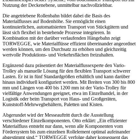
Nutzung der Deckenebene, unmittelbar nachvollziehbar.
Die angetriebene Rollenbahn bildet dabei die Basis des
Materialflusses auf Bodenhöhe. Sie ermöglicht einen
kontinuierlichen, automatisierten Transport von Stückgütern und
lässt sich flexibel in bestehende Prozesse integrieren. In
Kombination mit der darüber verlaufenden Hängebahn zeigt
TORWEGGE, wie Materialflüsse effizient übereinander angeordnet
werden können, um den Durchsatz zu erhöhen und gleichzeitig
wertvolle Produktions- und Verkehrsflächen freizuhalten.
Ergänzend dazu präsentiert der Materialflussexperte den Vario-
Trolley als manuelle Lösung für den flexiblen Transport schwerer
Lasten. Er ist in fünf Standardgrößen erhältlich und kann darüber
hinaus individuell konfiguriert werden. Mit Breiten von 300 bis 800
mm und Längen von 400 bis 1200 mm ist der Vario-Trolley für
vielfältige Anwendungen geeignet, etwa im Einzelhandel, in der
Logistik oder beim Transport von Haus- und Großgeräten,
Kunststoff-Mehrwegbehältern, Paletten und Kisten.
Abgerundet wird der Messeauftritt durch die Ausstellung
verschiedener Einzelkomponenten. Otto erklärt: „Ein effizienter
Materialfluss entsteht nur dann, wenn alle Komponenten vom
Fördersystem bis zum einzelnen Rollelement optimal aufeinander
abgestimmt sind.“ TORWEGGE verfolge daher konsequent das