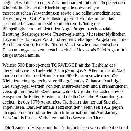
begleitet werden. In enger Zusammenarbeit mit der nahegelegenen
Kinderklinik bietet die Einrichtung alle notwendigen
therapeutischen Anwendungen sowie eine palliativmedizinische
Betreuung vor Ort. Zur Entlastung der Eltern übernimmt das
geschulte Personal unterstützend oder vollständig die
Pflegetätigkeiten und bietet den Angehörigen psychosoziale
Beratung, Seelsorge sowie Trauerbegleitung. Mit seiner idyllischen
Lage im Teutoburger Wald und seinen vielfältigen Angeboten in den
Bereichen Kunst, Kreativität und Musik sowie therapeutischen
Entspannungsansätzen versteht sich das Hospiz als Rückzugsort für
die gesamte Familie.
Weitere 500 Euro spendet TORWEGGE an das Tierheim des
Tierschutzvereins Bielefeld & Umgebung e.V. Allein im Jahr 2024
fanden dort über 600 Hunde, rund 900 Katzen sowie über 500
Kleintiere ein artgerechtes, vorübergehendes Zuhause. Auch Igel
und Jungvögel werden von den Mitarbeitenden und Ehrenamtlichen
versorgt und anschließend ausgewildert. Um die Fixkosten sowie
Ausgaben für Futter, Einstreu und die tierärztliche Behandlung zu
decken, ist das 1976 gegründete Tierheim mitunter auf Spenden
angewiesen. Darüber hinaus setzt sich der Verein seit 1952 gegen
Tierquälerei ein und fördert durch Information und Aufklärung
Verständnis für das Verhalten und das Wesen der Tiere.
„Die Teams im Hospiz und im Tierheim leisten wertvolle Arbeit und