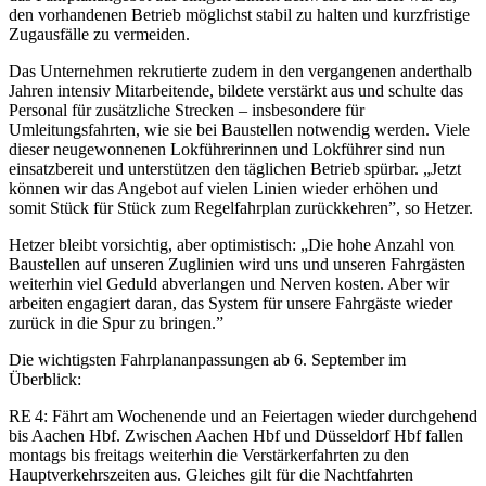
den vorhandenen Betrieb möglichst stabil zu halten und kurzfristige
Zugausfälle zu vermeiden.
Das Unternehmen rekrutierte zudem in den vergangenen anderthalb
Jahren intensiv Mitarbeitende, bildete verstärkt aus und schulte das
Personal für zusätzliche Strecken – insbesondere für
Umleitungsfahrten, wie sie bei Baustellen notwendig werden. Viele
dieser neugewonnenen Lokführerinnen und Lokführer sind nun
einsatzbereit und unterstützen den täglichen Betrieb spürbar. „Jetzt
können wir das Angebot auf vielen Linien wieder erhöhen und
somit Stück für Stück zum Regelfahrplan zurückkehren”, so Hetzer.
Hetzer bleibt vorsichtig, aber optimistisch: „Die hohe Anzahl von
Baustellen auf unseren Zuglinien wird uns und unseren Fahrgästen
weiterhin viel Geduld abverlangen und Nerven kosten. Aber wir
arbeiten engagiert daran, das System für unsere Fahrgäste wieder
zurück in die Spur zu bringen.”
Die wichtigsten Fahrplananpassungen ab 6. September im
Überblick:
RE 4: Fährt am Wochenende und an Feiertagen wieder durchgehend
bis Aachen Hbf. Zwischen Aachen Hbf und Düsseldorf Hbf fallen
montags bis freitags weiterhin die Verstärkerfahrten zu den
Hauptverkehrszeiten aus. Gleiches gilt für die Nachtfahrten