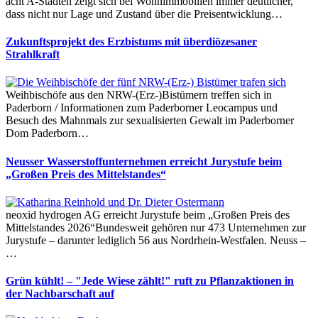
acht A-Städten zeigt sich bei Wohnimmobilien immer deutlicher,
dass nicht nur Lage und Zustand über die Preisentwicklung…
Zukunftsprojekt des Erzbistums mit überdiözesaner
Strahlkraft
Weihbischöfe aus den NRW-(Erz-)Bistümern treffen sich in
Paderborn / Informationen zum Paderborner Leocampus und
Besuch des Mahnmals zur sexualisierten Gewalt im Paderborner
Dom Paderborn…
Neusser Wasserstoffunternehmen erreicht Jurystufe beim
„Großen Preis des Mittelstandes“
neoxid hydrogen AG erreicht Jurystufe beim „Großen Preis des
Mittelstandes 2026“Bundesweit gehören nur 473 Unternehmen zur
Jurystufe – darunter lediglich 56 aus Nordrhein-Westfalen. Neuss –
…
Grün kühlt! – "Jede Wiese zählt!" ruft zu Pflanzaktionen in
der Nachbarschaft auf