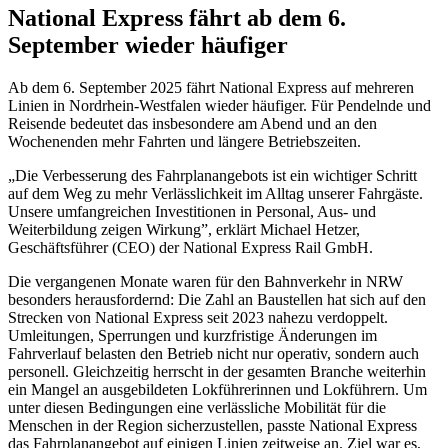
National Express fährt ab dem 6.
September wieder häufiger
Ab dem 6. September 2025 fährt National Express auf mehreren
Linien in Nordrhein-Westfalen wieder häufiger. Für Pendelnde und
Reisende bedeutet das insbesondere am Abend und an den
Wochenenden mehr Fahrten und längere Betriebszeiten.
„Die Verbesserung des Fahrplanangebots ist ein wichtiger Schritt
auf dem Weg zu mehr Verlässlichkeit im Alltag unserer Fahrgäste.
Unsere umfangreichen Investitionen in Personal, Aus- und
Weiterbildung zeigen Wirkung”, erklärt Michael Hetzer,
Geschäftsführer (CEO) der National Express Rail GmbH.
Die vergangenen Monate waren für den Bahnverkehr in NRW
besonders herausfordernd: Die Zahl an Baustellen hat sich auf den
Strecken von National Express seit 2023 nahezu verdoppelt.
Umleitungen, Sperrungen und kurzfristige Änderungen im
Fahrverlauf belasten den Betrieb nicht nur operativ, sondern auch
personell. Gleichzeitig herrscht in der gesamten Branche weiterhin
ein Mangel an ausgebildeten Lokführerinnen und Lokführern. Um
unter diesen Bedingungen eine verlässliche Mobilität für die
Menschen in der Region sicherzustellen, passte National Express
das Fahrplanangebot auf einigen Linien zeitweise an. Ziel war es,