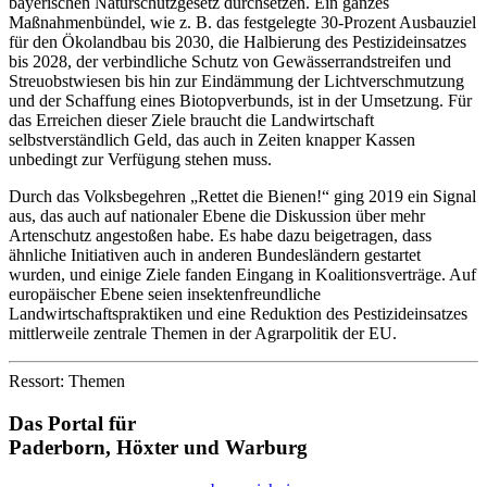
bayerischen Naturschutzgesetz durchsetzen. Ein ganzes
Maßnahmenbündel, wie z. B. das festgelegte 30-Prozent Ausbauziel
für den Ökolandbau bis 2030, die Halbierung des Pestizideinsatzes
bis 2028, der verbindliche Schutz von Gewässerrandstreifen und
Streuobstwiesen bis hin zur Eindämmung der Lichtverschmutzung
und der Schaffung eines Biotopverbunds, ist in der Umsetzung. Für
das Erreichen dieser Ziele braucht die Landwirtschaft
selbstverständlich Geld, das auch in Zeiten knapper Kassen
unbedingt zur Verfügung stehen muss.
Durch das Volksbegehren „Rettet die Bienen!“ ging 2019 ein Signal
aus, das auch auf nationaler Ebene die Diskussion über mehr
Artenschutz angestoßen habe. Es habe dazu beigetragen, dass
ähnliche Initiativen auch in anderen Bundesländern gestartet
wurden, und einige Ziele fanden Eingang in Koalitionsverträge. Auf
europäischer Ebene seien insektenfreundliche
Landwirtschaftspraktiken und eine Reduktion des Pestizideinsatzes
mittlerweile zentrale Themen in der Agrarpolitik der EU.
Ressort: Themen
Das Portal für
Paderborn, Höxter
und
Warburg