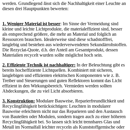
werden.
Grundlegend
l
ässt sich die Nachhaltigkeit einer Leuchte an
diesen drei Hauptpunkten bewerten:
1. Weniger Material ist besser
: Im Sinne der Vermeidung sind
kleine und leichte Lichtprodukte, die materialeffizient sind, besser
als entsprechend größere, die mehr an Material und folglich an
Ressourcen brauchen. Idealerweise sind diese schadstofffrei,
langlebig und bestehen aus wiederverwendeten Sekundärrohstoffen.
Die Rezyclat-Quote, d.h. der Anteil am Gesamtprodukt, dessen
Materialien recycelt wurden sollte möglichst hoch sein.
2. Effiziente Technik ist nachhaltiger
:
In der Beleuchtung gibt es
bereits hocheffiziente Lichtquellen. Kombiniert mit sicheren,
langlebigen und effizienten elektrischen Komponenten wie z. B.
Treiber und Steuerungen und guten Reflektoren kommt das Licht
effizient in den Wirkungsbereich. Vermieden werden sollten
Abdeckungen, die zu viel Licht absorbieren.
3.
Konstruktion:
Modulare Bauweise, Reparierfreundlichkeit und
Recyclingfähigkeit berücksichtigen: Leuchten in modularer
Bauweise erleichtern nicht nur das Reparieren und den Austausch
von Bauteilen oder Modulen, sondern tragen auch zu einer höheren
Recyclingfähigkeit bei. So lassen sich leicht trennbares Glas und
Metall im Normalfall leichter recyceln als Kunststoffgemische oder