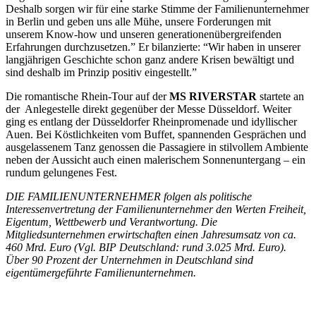
Deshalb sorgen wir für eine starke Stimme der Familienunternehmer
in Berlin und geben uns alle Mühe, unsere Forderungen mit
unserem Know-how und unseren generationenübergreifenden
Erfahrungen durchzusetzen.” Er bilanzierte: “Wir haben in unserer
langjährigen Geschichte schon ganz andere Krisen bewältigt und
sind deshalb im Prinzip positiv eingestellt.”
Die romantische Rhein-Tour auf der
MS RIVERSTAR
startete an
der Anlegestelle direkt gegenüber der Messe Düsseldorf. Weiter
ging es entlang der Düsseldorfer Rheinpromenade und idyllischer
Auen. Bei Köstlichkeiten vom Buffet, spannenden Gesprächen und
ausgelassenem Tanz genossen die Passagiere in stilvollem Ambiente
neben der Aussicht auch einen malerischem Sonnenuntergang – ein
rundum gelungenes Fest.
DIE FAMILIENUNTERNEHMER folgen als politische
Interessenvertretung der Familienunternehmer den Werten Freiheit,
Eigentum, Wettbewerb und Verantwortung. Die
Mitgliedsunternehmen erwirtschaften einen Jahresumsatz von ca.
460 Mrd. Euro (Vgl. BIP Deutschland: rund 3.025 Mrd. Euro).
Über 90 Prozent der Unternehmen in Deutschland sind
eigentümergeführte Familienunternehmen.