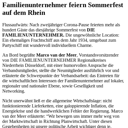
Familienunternehmer feiern Sommerfest
auf dem Rhein
Flussaufwärts: Nach zweijähriger Corona-Pause feierten mehr als
hundert Gäste das diesjährige Sommerfest von
DIE
FAMILIENUNTERNEHMER.
Die ungewöhnliche Location:
Ein ehemaliges Frachtschiff aus dem Jahr 1934, umgebaut zum
Partyschiff mit wundervoll individuellem Charme.
An Bord begrüßte
Marco van der Meer
, Vorstandsvorsitzender
von DIE FAMILIENUNTERNEHMER Regionalkreises
Niederrhein Düsseldorf, mit einer humorvollen Ansprache die
Verbandsmitglieder, stellte die Neumitglieder ausführlich vor und
erläuterte die Schwerpunkte der Verbandsarbeit: das Eintreten für
die wirtschaftlichen Interessen der Familienunternehmer auf lokaler,
regionaler und nationaler Ebene, sowie Geselligkeit und
Networking.
Nicht unerwähnt ließ er die allgemeine Wirtschaftslage: nicht
funktionierende Lieferketten, eine galoppierende Inflation, die
Energiekrise und die handwerklichen Fehler der Regierung. Marco
van der Meer erläuterte: “Wir bewegen uns immer mehr weg von
der Marktwirtschaft in Richtung Planwirtschaft. Unter diesen
Gegebenheiten ist unsere politische Arbeit wichtiger denn je.