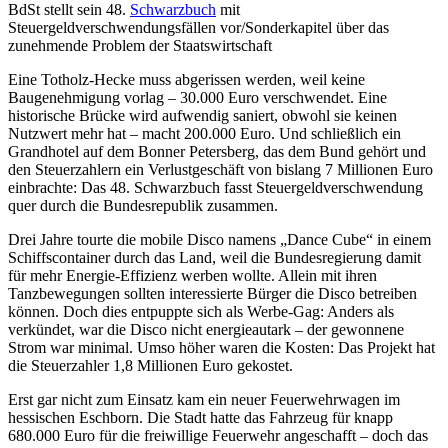
BdSt stellt sein 48.
Schwarzbuch
mit
Steuergeldverschwendungsfällen vor/Sonderkapitel über das
zunehmende Problem der Staatswirtschaft
Eine Totholz-Hecke muss abgerissen werden, weil keine
Baugenehmigung vorlag – 30.000 Euro verschwendet. Eine
historische Brücke wird aufwendig saniert, obwohl sie keinen
Nutzwert mehr hat – macht 200.000 Euro. Und schließlich ein
Grandhotel auf dem Bonner Petersberg, das dem Bund gehört und
den Steuerzahlern ein Verlustgeschäft von bislang 7 Millionen Euro
einbrachte: Das 48. Schwarzbuch fasst Steuergeldverschwendung
quer durch die Bundesrepublik zusammen.
Drei Jahre tourte die mobile Disco namens „Dance Cube“ in einem
Schiffscontainer durch das Land, weil die Bundesregierung damit
für mehr Energie-Effizienz werben wollte. Allein mit ihren
Tanzbewegungen sollten interessierte Bürger die Disco betreiben
können. Doch dies entpuppte sich als Werbe-Gag: Anders als
verkündet, war die Disco nicht energieautark – der gewonnene
Strom war minimal. Umso höher waren die Kosten: Das Projekt hat
die Steuerzahler 1,8 Millionen Euro gekostet.
Erst gar nicht zum Einsatz kam ein neuer Feuerwehrwagen im
hessischen Eschborn. Die Stadt hatte das Fahrzeug für knapp
680.000 Euro für die freiwillige Feuerwehr angeschafft – doch das