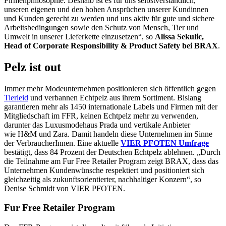
Firmenphilosophie. Deshalb ist es für uns selbstverständlich,
unseren eigenen und den hohen Ansprüchen unserer Kundinnen
und Kunden gerecht zu werden und uns aktiv für gute und sichere
Arbeitsbedingungen sowie den Schutz von Mensch, Tier und
Umwelt in unserer Lieferkette einzusetzen“, so
Alissa Sekulic,
Head of Corporate Responsibility & Product Safety bei BRAX
.
Pelz ist out
Immer mehr Modeunternehmen positionieren sich öffentlich gegen
Tierleid
und verbannen Echtpelz aus ihrem Sortiment. Bislang
garantieren mehr als 1450 internationale Labels und Firmen mit der
Mitgliedschaft im FFR, keinen Echtpelz mehr zu verwenden,
darunter das Luxusmodehaus Prada und vertikale Anbieter
wie H&M und Zara. Damit handeln diese Unternehmen im Sinne
der VerbraucherInnen. Eine aktuelle
VIER PFOTEN Umfrage
bestätigt, dass 84 Prozent der Deutschen Echtpelz ablehnen. „Durch
die Teilnahme am Fur Free Retailer Program zeigt BRAX, dass das
Unternehmen Kundenwünsche respektiert und positioniert sich
gleichzeitig als zukunftsorientierter, nachhaltiger Konzern“, so
Denise Schmidt von VIER PFOTEN.
Fur Free Retailer Program