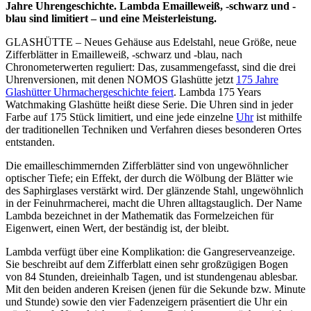
Jahre Uhrengeschichte. Lambda Emailleweiß, -schwarz und -
blau sind limitiert – und eine Meisterleistung.
GLASHÜTTE – Neues Gehäuse aus Edelstahl, neue Größe, neue
Zifferblätter in Emailleweiß, -schwarz und -blau, nach
Chronometerwerten reguliert: Das, zusammengefasst, sind die drei
Uhrenversionen, mit denen NOMOS Glashütte jetzt
175 Jahre
Glashütter Uhrmachergeschichte feiert
. Lambda 175 Years
Watchmaking Glashütte heißt diese Serie. Die Uhren sind in jeder
Farbe auf 175 Stück limitiert, und eine jede einzelne
Uhr
ist mithilfe
der traditionellen Techniken und Verfahren dieses besonderen Ortes
entstanden.
Die emailleschimmernden Zifferblätter sind von ungewöhnlicher
optischer Tiefe; ein Effekt, der durch die Wölbung der Blätter wie
des Saphirglases verstärkt wird. Der glänzende Stahl, ungewöhnlich
in der Feinuhrmacherei, macht die Uhren alltagstauglich. Der Name
Lambda bezeichnet in der Mathematik das Formelzeichen für
Eigenwert, einen Wert, der beständig ist, der bleibt.
Lambda verfügt über eine Komplikation: die Gangreserveanzeige.
Sie beschreibt auf dem Zifferblatt einen sehr großzügigen Bogen
von 84 Stunden, dreieinhalb Tagen, und ist stundengenau ablesbar.
Mit den beiden anderen Kreisen (jenen für die Sekunde bzw. Minute
und Stunde) sowie den vier Fadenzeigern präsentiert die Uhr ein