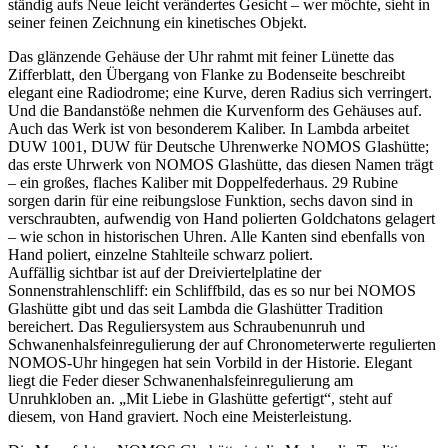
ständig aufs Neue leicht verändertes Gesicht – wer möchte, sieht in
seiner feinen Zeichnung ein kinetisches Objekt.
Das glänzende Gehäuse der Uhr rahmt mit feiner Lünette das
Zifferblatt, den Übergang von Flanke zu Bodenseite beschreibt
elegant eine Radiodrome; eine Kurve, deren Radius sich verringert.
Und die Bandanstöße nehmen die Kurvenform des Gehäuses auf.
Auch das Werk ist von besonderem Kaliber. In Lambda arbeitet
DUW 1001, DUW für Deutsche Uhrenwerke NOMOS Glashütte;
das erste Uhrwerk von NOMOS Glashütte, das diesen Namen trägt
– ein großes, flaches Kaliber mit Doppelfederhaus. 29 Rubine
sorgen darin für eine reibungslose Funktion, sechs davon sind in
verschraubten, aufwendig von Hand polierten Goldchatons gelagert
– wie schon in historischen Uhren. Alle Kanten sind ebenfalls von
Hand poliert, einzelne Stahlteile schwarz poliert.
Auffällig sichtbar ist auf der Dreiviertelplatine der
Sonnenstrahlenschliff: ein Schliffbild, das es so nur bei NOMOS
Glashütte gibt und das seit Lambda die Glashütter Tradition
bereichert. Das Reguliersystem aus Schraubenunruh und
Schwanenhalsfeinregulierung der auf Chronometerwerte regulierten
NOMOS-Uhr hingegen hat sein Vorbild in der Historie. Elegant
liegt die Feder dieser Schwanenhalsfeinregulierung am
Unruhkloben an. „Mit Liebe in Glashütte gefertigt“, steht auf
diesem, von Hand graviert. Noch eine Meisterleistung.