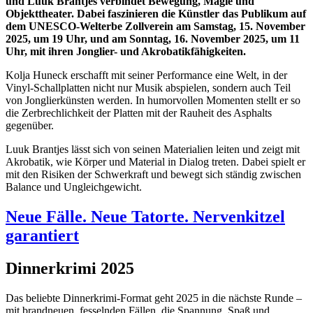
und Luuk Brantjes verbindet Bewegung, Magie und
Objekttheater. Dabei faszinieren die Künstler das Publikum auf
dem UNESCO-Welterbe Zollverein am Samstag, 15. November
2025, um 19 Uhr, und am Sonntag, 16. November 2025, um 11
Uhr, mit ihren Jonglier- und Akrobatikfähigkeiten.
Kolja Huneck erschafft mit seiner Performance eine Welt, in der
Vinyl-Schallplatten nicht nur Musik abspielen, sondern auch Teil
von Jonglierkünsten werden. In humorvollen Momenten stellt er so
die Zerbrechlichkeit der Platten mit der Rauheit des Asphalts
gegenüber.
Luuk Brantjes lässt sich von seinen Materialien leiten und zeigt mit
Akrobatik, wie Körper und Material in Dialog treten. Dabei spielt er
mit den Risiken der Schwerkraft und bewegt sich ständig zwischen
Balance und Ungleichgewicht.
Neue Fälle. Neue Tatorte. Nervenkitzel
garantiert
Dinnerkrimi 2025
Das beliebte Dinnerkrimi-Format geht 2025 in die nächste Runde –
mit brandneuen, fesselnden Fällen, die Spannung, Spaß und